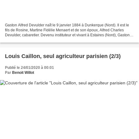
Gaston Alfred Devulder naît le 9 janvier 1884 à Dunkerque (Nord). Il est le
fils de Rosine, Martine Fidélie Menaert et de son époux, Alfred Charles
Devulder, cabaretier. Devenu instituteur et vivant à Estaires (Nord), Gaston
Devulder s’engage dans Le...
Louis Caillon, seul agriculteur parisien (2/3)
Publié le 24/01/2020 à 00:01
Par
Benoit Willot