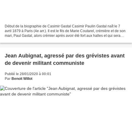
Début de la biographie de Casimir Gastal Casimir Paulin Gastal naît le 7
avril 1879 à Paris (4e arr.). Il est le fils de Marie Coutarel, crémière et de son
mari, Paul Gastal, alors crémier après avoir été fort aux halles et qui sera
ensuite charpentier....
Jean Aubignat, agressé par des grévistes avant
de devenir militant communiste
Publié le 28/01/2020 à 00:01
Par
Benoit Willot