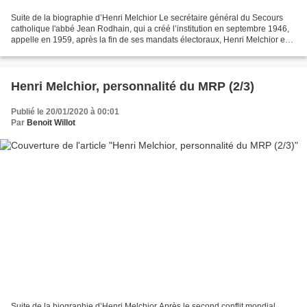
Suite de la biographie d’Henri Melchior Le secrétaire général du Secours
catholique l'abbé Jean Rodhain, qui a créé l’institution en septembre 1946,
appelle en 1959, après la fin de ses mandats électoraux, Henri Melchior en
tant que délégué permanent...
Henri Melchior, personnalité du MRP (2/3)
Publié le 20/01/2020 à 00:01
Par
Benoit Willot
Suite de la biographie d’Henri Melchior Après le second conflit mondial,