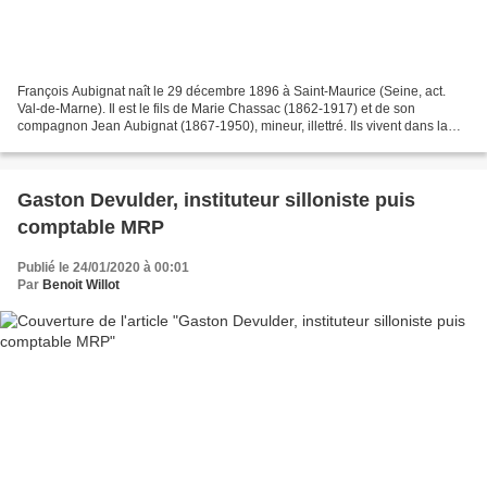
François Aubignat naît le 29 décembre 1896 à Saint-Maurice (Seine, act.
Val-de-Marne). Il est le fils de Marie Chassac (1862-1917) et de son
compagnon Jean Aubignat (1867-1950), mineur, illettré. Ils vivent dans la
commune 137, Grande-Rue. En 1911, la...
Gaston Devulder, instituteur silloniste puis
comptable MRP
Publié le 24/01/2020 à 00:01
Par
Benoit Willot