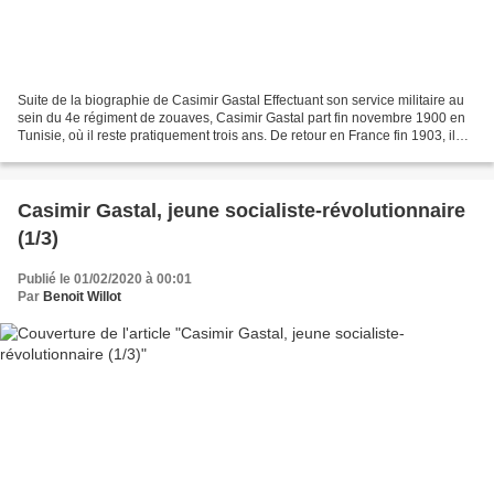
Suite de la biographie de Casimir Gastal Effectuant son service militaire au
sein du 4e régiment de zouaves, Casimir Gastal part fin novembre 1900 en
Tunisie, où il reste pratiquement trois ans. De retour en France fin 1903, il
reprend ses activités politiques,...
Casimir Gastal, jeune socialiste-révolutionnaire
(1/3)
Publié le 01/02/2020 à 00:01
Par
Benoit Willot