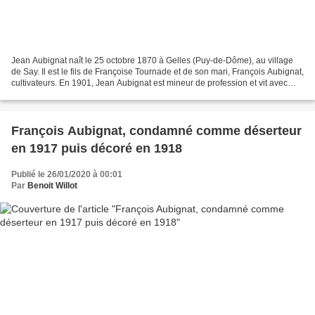
Jean Aubignat naît le 25 octobre 1870 à Gelles (Puy-de-Dôme), au village
de Say. Il est le fils de Françoise Tournade et de son mari, François Aubignat,
cultivateurs. En 1901, Jean Aubignat est mineur de profession et vit avec
Marie Chassac, originaire...
François Aubignat, condamné comme déserteur
en 1917 puis décoré en 1918
Publié le 26/01/2020 à 00:01
Par
Benoit Willot