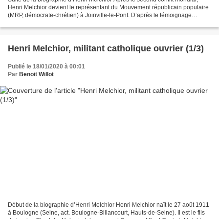
Henri Melchior devient le représentant du Mouvement républicain populaire
(MRP, démocrate-chrétien) à Joinville-le-Pont. D’après le témoignage
d’Emmanuel La Gravière, s'agissant...
Henri Melchior, militant catholique ouvrier (1/3)
Publié le 18/01/2020 à 00:01
Par
Benoit Willot
Début de la biographie d’Henri Melchior Henri Melchior naît le 27 août 1911
à Boulogne (Seine, act. Boulogne-Billancourt, Hauts-de-Seine). Il est le fils