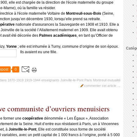
900, elle est chargée de la direction de l'école maternelle du groupe
de-Marne), où la famille va résider.
rectrice à l'école maternelle Voltaire de
Montreuil-sous-Bois
(Seine,
onction jusqu’en décembre 1930, lorsqu’elle prend sa retraite.
pérative
nationale d'assurances la Sauvegarde en 1908 et 1910. Elle a
Joinville de la société l’Allaitement maternel en 1909. Elle avait obtenu
et avait été décorée des
Palmes académiques
, en tant qu’Officier de
izy,
Yonne
; elle est inhumée à Turny, commune d’origine de son époux.
Catég
Ils avaient eu une fille.
epost
0
dans
1870-1919
1919-1944
enseignants
Joinville-le-Pont
Paris
Montreuil
mutualité
commenter cet article
…
ve communiste d’ouvriers menuisiers
de former une
coopérative
dénommée « Les Égaux », Association
ement de la Seine. Huit d’entre eux résidaient à Paris, un à Vincennes
net, à
Joinville-le-Pont
, Elle est constituée sous forme de société
ariables, avec un petit capital de 1 000 francs à l’origine, porté à 5 000