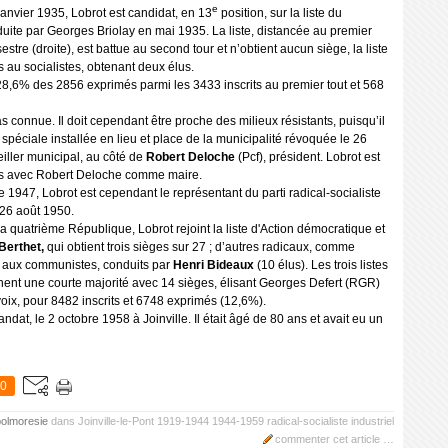
e
janvier 1935, Lobrot est candidat, en 13
position, sur la liste du
ite par Georges Briolay en mai 1935. La liste, distancée au premier
stre (droite), est battue au second tour et n’obtient aucun siège, la liste
s au socialistes, obtenant deux élus.
 28,6% des 2856 exprimés parmi les 3433 inscrits au premier tout et 568
as connue. Il doit cependant être proche des milieux résistants, puisqu’il
éciale installée en lieu et place de la municipalité révoquée le 26
iller municipal, au côté de
Robert Deloche
(Pcf), président. Lobrot est
urs avec Robert Deloche comme maire.
bre 1947, Lobrot est cependant le représentant du parti radical-socialiste
 26 août 1950.
a quatrième République, Lobrot rejoint la liste d'Action démocratique et
Berthet,
qui obtient trois sièges sur 27 ; d’autres radicaux, comme
es aux communistes, conduits par
Henri Bideaux
(10 élus). Les trois listes
ent une courte majorité avec 14 sièges, élisant Georges Defert (RGR)
voix, pour 8482 inscrits et 6748 exprimés (12,6%).
at, le 2 octobre 1958 à Joinville. Il était âgé de 80 ans et avait eu un
0
polmoresie
dans
Joinville-le-Pont
1919-1944
1944-1959
radical-socialiste
industriel
commenter cet article
…