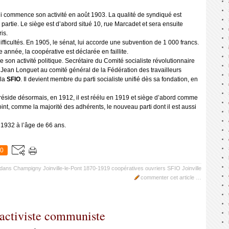
ui commence son activité en août 1903. La qualité de syndiqué est
partie. Le siège est d’abord situé 10, rue Marcadet et sera ensuite
is.
fficultés. En 1905, le sénat, ‎lui accorde une subvention de 1 000 francs.
année, la coopérative est déclarée en faillite.
 son activité politique. Secrétaire du Comité socialiste révolutionnaire
 Jean Longuet au comité général de la Fédération des travailleurs
 la
SFIO
. Il devient membre du parti socialiste unifié dès sa fondation, en
 réside désormais, en 1912, il est réélu en 1919 et siège d’abord comme
nt, comme la majorité des adhérents, le nouveau parti dont il est aussi
 1932 à l’âge de 66 ans.
0
dans
Champigny
Joinville-le-Pont
1870-1919
coopératives
ouvriers
SFIO Joinville
commenter cet article
…
t activiste communiste