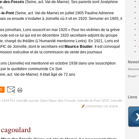
ur-des-Fossés
(Seine, act. Val-de-Marne). Ses parents sont Joséphine
on.
e-le-Pont
(Seine, act. Val-de-Marne) en juillet 1905 Pauline Adrienne
is va ensuite s’installer à Joinville où il vit en 1920. Serrurier en 1905, il
es joinvillais, Loris souscrit en mai 1920 « Pour les victimes de la grève
ute est-ce lui qui est en décembre 1920 secrétaire-adjoint du groupe
le, chargé du théâtre (
L’Humanité
mentionne Lorès). En 1921, Loris est
FIC de Joinville, dont le secrétaire est
Maurice Boutier
. Il est convoqué
mission exécutive et de la commission de vente des journaux
Newsl
 Loris (Joinville) est mentionné en octobre 1938 dans une souscription
e par le quotidien communiste
Ce Soir
.
Abonnez
ine, act. Val-de-Marne). Il était âgé de 72 ans.
Email
0
Liens
9-1944
Pcf Joinville
ouvrier
Saint-Maur-des-Fossés
Joinville-le-Pont
SFIO Joinville
commenter cet article
…
l cagoulard