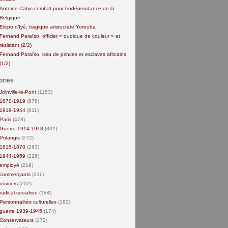
Antoine Cabis combat pour l’indépendance de la
Belgique
Elépo d’Iyé, tragique aristocrate Yorouba
Fernand Paraïso, officier « quoique de couleur » et
résistant (2/2)
Fernand Paraïso, issu de princes et esclaves africains
(1/2)
ories
Joinville-le-Pont
(1153)
1870-1919
(878)
1919-1944
(811)
Paris
(478)
Guerre 1914-1918
(302)
Polangis
(272)
1815-1870
(263)
1944-1959
(226)
employé
(219)
commerçants
(211)
ouvriers
(202)
radical-socialiste
(184)
Personnalités culturelles
(182)
guerre 1939-1945
(174)
Conservateurs
(172)