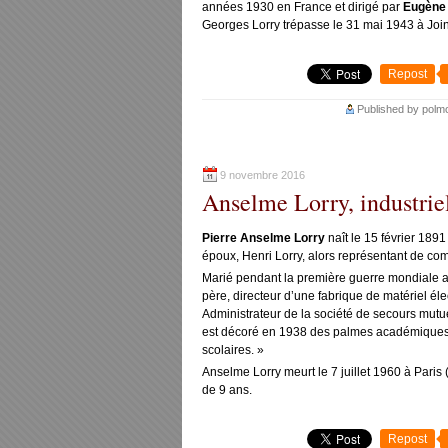
années 1930 en France et dirigé par
Eugène 
Georges Lorry trépasse le 31 mai 1943 à Joinvi
Repost
Published by polm
9 novembre 2016
Anselme Lorry, industriel
Pierre Anselme Lorry
naît le 15 février 1891
époux, Henri Lorry, alors représentant de comm
Marié pendant la première guerre mondiale a
père, directeur d’une fabrique de matériel éle
Administrateur de la société de secours mutue
est décoré en 1938 des palmes académiques 
scolaires. »
Anselme Lorry meurt le 7 juillet 1960 à Paris 
de 9 ans.
Repost