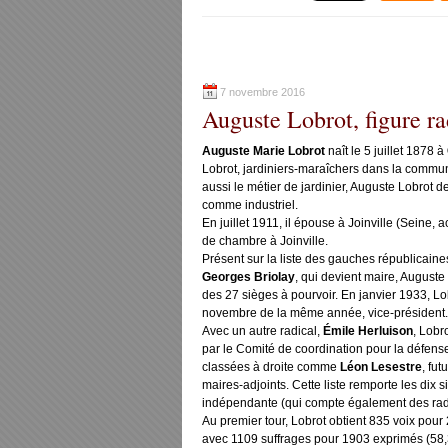
7 novembre 2016
Auguste Lobrot, figure ra
Auguste Marie Lobrot
naît le 5 juillet 1878 à
Lobrot, jardiniers-maraîchers dans la commu
aussi le métier de jardinier, Auguste Lobrot d
comme industriel.
En juillet 1911, il épouse à Joinville (Seine,
de chambre à Joinville.
Présent sur la liste des gauches républicaine
Georges Briolay
, qui devient maire, Auguste
des 27 sièges à pourvoir. En janvier 1933, Lo
novembre de la même année, vice-président.
Avec un autre radical,
Émile Herluison
, Lobr
par le Comité de coordination pour la défense
classées à droite comme
Léon Lesestre
, fut
maires-adjoints. Cette liste remporte les dix s
indépendante (qui compte également des radica
Au premier tour, Lobrot obtient 835 voix pour 
avec 1109 suffrages pour 1903 exprimés (58