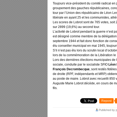
Toujours vice-président du comité radical en 
groupement des gauches républicaines, condu
tour par l’Union des républicains de Léon Lese
libérale en ayant 25 et les communistes, allié
Les scores de Lobrot sont de 765 votes, soit
sur 2899 (19,6%) au second tour.
L’activité de Lobrot pendant la guerre n’est p
est désigné comme membre de la délégation sp
septembre 1944 et fait donc fonction de conse
élu conseiller municipal en mai 1945, toujo
S’il n’est pas élu lors du scrutin local d’octo
lors de la commémoration de la Libération le
Lors des dernières élections municipales de l
sociale, conduite par le socialiste SFIO
Léon 
François Decrombecque
, sont restés fidèl
de droite (RPF, indépendants et MRP) obtienn
au poste de maire. Lobrot avec recueilli 850 
Auguste Marie Lobrot décède, en cours de mand
fils.
Repost
Published by 