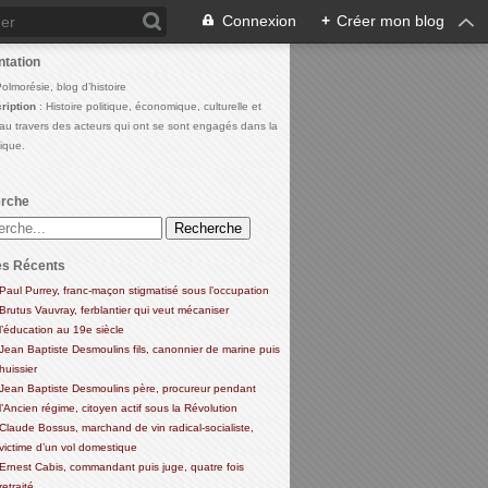
Connexion
+
Créer mon blog
ntation
Polmorésie, blog d’histoire
ription
: Histoire politique, économique, culturelle et
 au travers des acteurs qui ont se sont engagés dans la
lique.
rche
es Récents
Paul Purrey, franc-maçon stigmatisé sous l’occupation
Brutus Vauvray, ferblantier qui veut mécaniser
l’éducation au 19e siècle
Jean Baptiste Desmoulins fils, canonnier de marine puis
huissier
Jean Baptiste Desmoulins père, procureur pendant
l’Ancien régime, citoyen actif sous la Révolution
Claude Bossus, marchand de vin radical-socialiste,
victime d’un vol domestique
Ernest Cabis, commandant puis juge, quatre fois
retraité