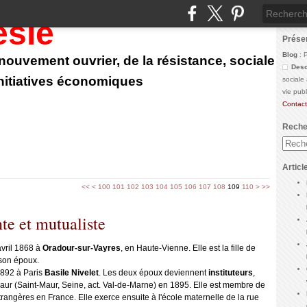
ésie
Prése
Blog
: 
u nouvement ouvrier, de la résistance, sociale
Desc
initiatives économiques
sociale
vie pub
Contact
Reche
Articl
<<
<
100
101
102
103
104
105
106
107
108
109
110
>
>>
te et mutualiste
vril 1868 à
Oradour-sur-Vayres
, en Haute-Vienne. Elle est la fille de
 son époux.
1892 à Paris
Basile Nivelet
. Les deux époux deviennent
instituteurs
,
aur (Saint-Maur, Seine, act. Val-de-Marne) en 1895. Elle est membre de
rangères en France. Elle exerce ensuite à l'école maternelle de la rue