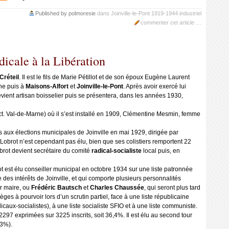
Published by polmoresie
dans
Joinville-le-Pont
1919-1944
industriel
commenter cet article
…
dicale à la Libération
Créteil
. Il est le fils de Marie Pétillot et de son époux Eugène Laurent
ne puis à
Maisons-Alfort
et
Joinville-le-Pont
. Après avoir exercé lui
evient artisan boisselier puis se présentera, dans les années 1930,
 act. Val-de-Marne) où il s’est installé en 1909, Clémentine Mesmin, femme
s aux élections municipales de Joinville en mai 1929, dirigée par
 Lobrot n’est cependant pas élu, bien que ses colistiers remportent 22
brot devient secrétaire du comité
radical-socialiste
local puis, en
ot est élu conseiller municipal en octobre 1934 sur une liste patronnée
 des intérêts de Joinville, et qui comporte plusieurs personnalités
ur maire, ou
Frédéric Bautsch
et
Charles Chaussée
, qui seront plus tard
ièges à pourvoir lors d’un scrutin partiel, face à une liste républicaine
ux-socialistes), à une liste socialiste SFIO et à une liste communiste.
2297 exprimées sur 3225 inscrits, soit 36,4%. Il est élu au second tour
,3%).