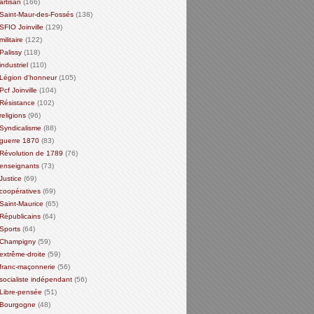
artisan
(166)
Saint-Maur-des-Fossés
(138)
SFIO Joinville
(129)
militaire
(122)
Palissy
(118)
industriel
(110)
Légion d'honneur
(105)
Pcf Joinville
(104)
Résistance
(102)
religions
(96)
Syndicalisme
(88)
guerre 1870
(83)
Révolution de 1789
(76)
enseignants
(73)
Justice
(69)
coopératives
(69)
Saint-Maurice
(65)
Républicains
(64)
Sports
(64)
Champigny
(59)
extrême-droite
(59)
franc-maçonnerie
(56)
socialiste indépendant
(56)
Libre-pensée
(51)
Bourgogne
(48)