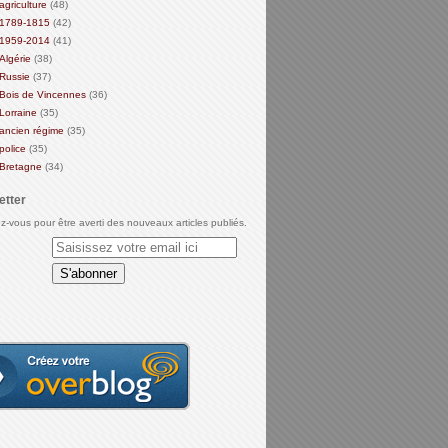
agriculture
(48)
1789-1815
(42)
1959-2014
(41)
Algérie
(38)
Russie
(37)
Bois de Vincennes
(36)
Lorraine
(35)
ancien régime
(35)
police
(35)
Bretagne
(34)
etter
-vous pour être averti des nouveaux articles publiés.