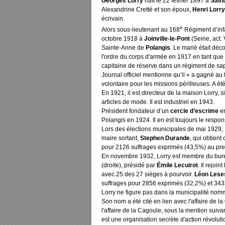
Georges Lorry
naît le 22 février 1897 à
Sain
Alexandrine Cretté et son époux,
Henri Lorry
écrivain.
e
Alors sous-lieutenant au 168
Régiment d’infa
octobre 1918 à
Joinville-le-Pont
(Seine, act. 
Sainte-Anne de
Polangis
. Le marié était déc
l'ordre du corps d'armée en 1917 en tant que 
capitaine de réserve dans un régiment de sap
Journal officiel mentionne qu’il « a gagné au 
volontaire pour les missions périlleuses. A été 
En 1921, il est directeur de la maison Lorry,
articles de mode. Il est industriel en 1943.
Président fondateur d’un
cercle d’escrime
en
Polangis en 1924. Il en est toujours le respo
Lors des élections municipales de mai 1929, Lo
maire sortant,
Stephen Durande
, qui obtient
pour 2126 suffrages exprimés (43,5%) au prem
En novembre 1932, Lorry est membre du burea
(droite), présidé par
Émile Lecuirot
. Il rejoi
avec 25 des 27 sièges à pourvoir.
Léon Lese
suffrages pour 2856 exprimés (32,2%) et 3433 
Lorry ne figure pas dans la municipalité nomm
Son nom a été cité en lien avec l'affaire de la
l'affaire de la Cagoule
, sous la mention suiva
est une organisation secrète d'action révoluti