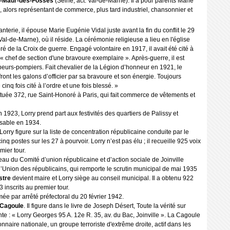
t-Maur-des-Fossés
(Seine, act. Val-de-Marne). Il a pour parents Marie
, alors représentant de commerce, plus tard industriel, chansonnier et
nterie, il épouse Marie Eugénie Vidal juste avant la fin du conflit le 29
Val-de-Marne), où il réside. La cérémonie religieuse a lieu en l'église
oré de la Croix de guerre. Engagé volontaire en 1917, il avait été cité à
« chef de section d'une bravoure exemplaire ». Après-guerre, il est
eurs-pompiers. Fait chevalier de la Légion d’honneur en 1921, le
front les galons d’officier par sa bravoure et son énergie. Toujours
cinq fois cité à l’ordre et une fois blessé. »
 située 372, rue Saint-Honoré à Paris, qui fait commerce de vêtements et
 1923, Lorry prend part aux festivités des quartiers de Palissy et
nsable en 1934.
rry figure sur la liste de concentration républicaine conduite par le
 cinq postes sur les 27 à pourvoir. Lorry n’est pas élu ; il recueille 925 voix
ier tour.
u du Comité d’union républicaine et d’action sociale de Joinville
nt l’Union des républicains, qui remporte le scrutin municipal de mai 1935
stre
devient maire et Lorry siège au conseil municipal. Il a obtenu 922
inscrits au premier tour.
ée par arrêté préfectoral du 20 février 1942.
Cagoule
. Il figure dans le livre de Joseph Désert,
Toute la vérité sur
nte : « Lorry Georges 95 A. 12e R. 35, av. du Bac, Joinville ». La Cagoule
onnaire nationale, un groupe terroriste d'extrême droite, actif dans les