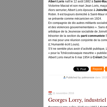
Albert Loris
naît le 12 août 1882 à
Saint-Ma
Victorine Marzal et son mari Jean Loris, maç
Alors serrurier, Albert Loris épouse à
Joinvill
Robin. Il est toujours domicilié à Saint-Maur ma
se présente comme mécanicien en 1924.
En compagnie de dix autres militants socialist
et des violences gouvernementales ». Sans do
artistique de la Jeunesse socialiste de Joinvil
trésorier de la section du
parti communiste
S
en mai pour une réunion conjointe de la com
(
L’Humanité
écrit Louis).
S’il ne semble plus avoir d’activité publique,
« pour la Tchécoslovaquie meurtrie » publié
Albert Loris meurt le 6 mai 1954 à
Créteil
(Se
Repost
Published by polmoresie
dans
191
11 novembre 2016
Georges Lorry, industrie