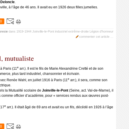
Deloncle
.
lle, à l’âge de 46 ans. Il avait eu en 1926 deux filles jumelles.
0
oresie
dans
1919-1944
Joinville-le-Pont
industriel
extrême-droite
Légion d'honneur
commenter cet article
…
, mutualiste
e
 à Paris (11
arr.). Il est le fils de Marie Alexandrine Cretté et de son
erce, plus tard industriel, chansonnier et écrivain.
e
vec Renée Wahl, en juillet 1916 à Paris (11
arr.), il sera, comme son
ctrique.
ls la Mutualité scolaire de
Joinville-le-Pont
(Seine, act. Val-de-Marne), il
comme officier d’académie, pour « services rendus aux œuvres post-
e
(17
arr.). Il était âgé de 69 ans et avait eu un fils, décédé en 1926 à l’âge
0