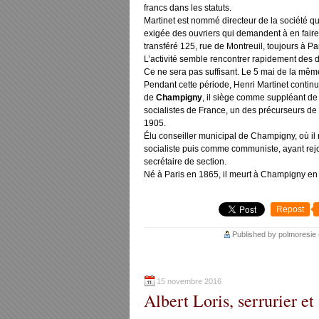
francs dans les statuts.
Martinet est nommé directeur de la société q
exigée des ouvriers qui demandent à en faire 
transféré 125, rue de Montreuil, toujours à Par
L’activité semble rencontrer rapidement des di
Ce ne sera pas suffisant. Le 5 mai de la même 
Pendant cette période, Henri Martinet continue
de
Champigny
, il siège comme suppléant de
socialistes de France, un des précurseurs de
1905.
Élu conseiller municipal de Champigny, où il
socialiste puis comme communiste, ayant rejoi
secrétaire de section.
Né à Paris en 1865, il meurt à Champigny en
Repost
Published by polmoresie
15 novembre 2016
Albert Loris, serrurier e