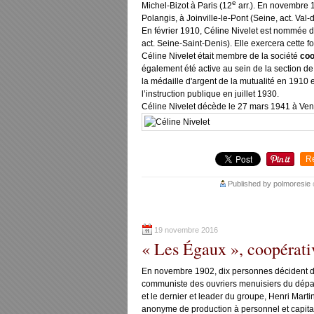
e
Michel-Bizot à Paris (12
arr.). En novembre 1
Polangis, à Joinville-le-Pont (Seine, act. Val-
En février 1910, Céline Nivelet est nommée di
act. Seine-Saint-Denis). Elle exercera cette f
Céline Nivelet était membre de la société
coo
également été active au sein de la section de 
la médaille d'argent de la mutualité en 1910 
l’instruction publique en juillet 1930.
Céline Nivelet décède le 27 mars 1941 à Ven
R
Published by polmoresie
19 novembre 2016
« Les Égaux », coopérati
En novembre 1902, dix personnes décident 
communiste des ouvriers menuisiers du départ
et le dernier et leader du groupe, Henri Marti
anonyme de production à personnel et capital v