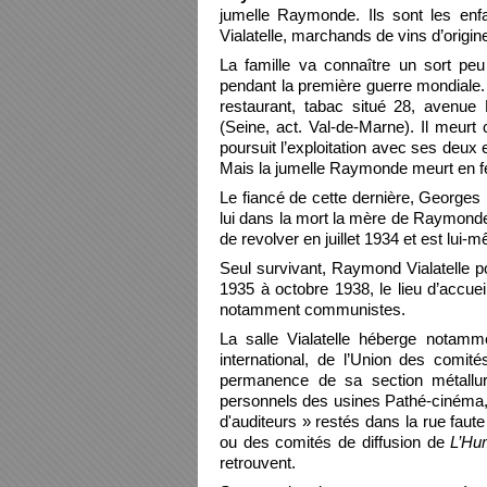
jumelle Raymonde. Ils sont les en
Vialatelle, marchands de vins d’origin
La famille va connaître un sort peu 
pendant la première guerre mondiale. I
restaurant, tabac situé 28, avenue 
(Seine, act. Val-de-Marne). Il meurt
poursuit l’exploitation avec ses deux e
Mais la jumelle Raymonde meurt en fé
Le fiancé de cette dernière, Georges 
lui dans la mort la mère de Raymonde
de revolver en juillet 1934 et est lui-
Seul survivant, Raymond Vialatelle pou
1935 à octobre 1938, le lieu d’accue
notamment communistes.
La salle Vialatelle héberge notam
international, de l’Union des comit
permanence de sa section métallur
personnels des usines Pathé-cinéma, 
d'auditeurs » restés dans la rue faute 
ou des comités de diffusion de
L’Hu
retrouvent.