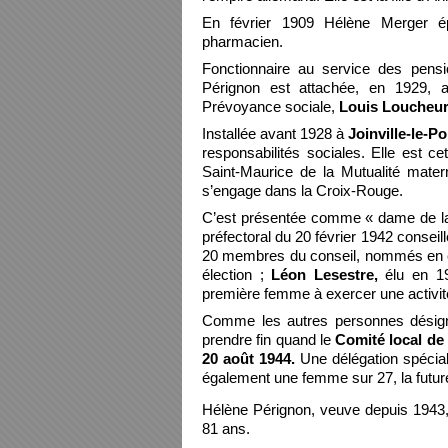
En février 1909 Hélène Merger ép
pharmacien.
Fonctionnaire au service des pensi
Pérignon est attachée, en 1929, au
Prévoyance sociale,
Louis Loucheu
Installée avant 1928 à
Joinville-le-P
responsabilités sociales. Elle est c
Saint-Maurice de la Mutualité mater
s’engage dans la Croix-Rouge.
C’est présentée comme « dame de la
préfectoral du 20 février 1942 conseil
20 membres du conseil, nommés en ex
élection ;
Léon Lesestre,
élu en 19
première femme à exercer une activité
Comme les autres personnes désigné
prendre fin quand le
Comité local de
20 août 1944.
Une délégation spécial
également une femme sur 27, la future
Hélène Pérignon, veuve depuis 1943,
81 ans.