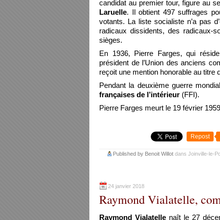
candidat au premier tour, figure au s
Laruelle
. Il obtient 497 suffrages p
votants. La liste socialiste n’a pas d’
radicaux dissidents, des radicaux-so
sièges.
En 1936, Pierre Farges, qui réside 
président de l’Union des anciens comb
reçoit une mention honorable au titre d
Pendant la deuxième guerre mondial
françaises de l’intérieur
(FFI).
Pierre Farges meurt le 19 février 1959
Repost
Published by Benoit Willot
dans
Joinville-le-P
24 janvier 2018
Raymond Vialatelle, comm
Raymond Vialatelle
naît le 27 déc