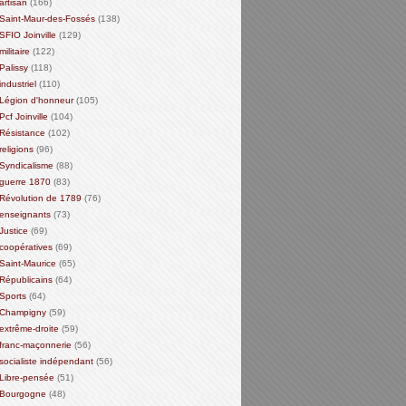
artisan
(166)
Saint-Maur-des-Fossés
(138)
SFIO Joinville
(129)
militaire
(122)
Palissy
(118)
industriel
(110)
Légion d'honneur
(105)
Pcf Joinville
(104)
Résistance
(102)
religions
(96)
Syndicalisme
(88)
guerre 1870
(83)
Révolution de 1789
(76)
enseignants
(73)
Justice
(69)
coopératives
(69)
Saint-Maurice
(65)
Républicains
(64)
Sports
(64)
Champigny
(59)
extrême-droite
(59)
franc-maçonnerie
(56)
socialiste indépendant
(56)
Libre-pensée
(51)
Bourgogne
(48)