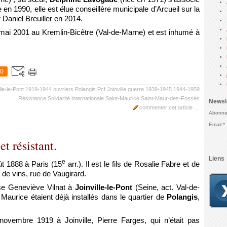
n 1990, elle est élue conseillère municipale d’Arcueil sur la
 Daniel Breuiller en 2014.
ai 2001 au Kremlin-Bicêtre (Val-de-Marne) et est inhumé à
0
lle-le-Pont
1919-1944
ouvriers
Polangis
Pcf Joinville
guerre 1939-1945
1944-1959
Résistance
Solidarité internationale
Saint-Maurice
Saint-Maur-des-Fossés
Newsl
commenter cet article
…
Abonnez
Email
et résistant.
Liens
e
t 1888 à Paris (15
arr.). Il est le fils de Rosalie Fabre et de
e vins, rue de Vaugirard.
use Geneviève Vilnat à
Joinville-le-Pont
(Seine, act. Val-de-
Maurice étaient déjà installés dans le quartier de
Polangis
,
novembre 1919 à Joinville, Pierre Farges, qui n’était pas