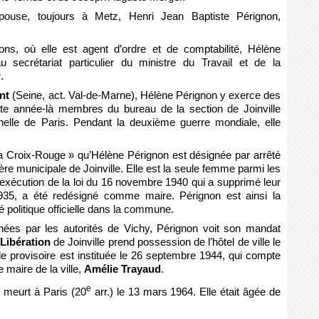
ouse, toujours à Metz, Henri Jean Baptiste Pérignon,
ons, où elle est agent d’ordre et de comptabilité, Hélène
 secrétariat particulier du ministre du Travail et de la
r
.
ont
(Seine, act. Val-de-Marne), Hélène Pérignon y exerce des
ette année-là membres du bureau de la section de Joinville
nelle de Paris. Pendant la deuxième guerre mondiale, elle
 Croix-Rouge » qu’Hélène Pérignon est désignée par arrêté
lère municipale de Joinville. Elle est la seule femme parmi les
écution de la loi du 16 novembre 1940 qui a supprimé leur
35, a été redésigné comme maire. Pérignon est ainsi la
 politique officielle dans la commune.
es par les autorités de Vichy, Pérignon voit son mandat
 Libération
de Joinville prend possession de l’hôtel de ville le
e provisoire est instituée le 26 septembre 1944, qui compte
 maire de la ville,
Amélie Trayaud
.
e
 meurt à Paris (20
arr.) le 13 mars 1964. Elle était âgée de