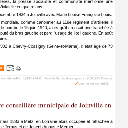
ières, la presse socialiste et communiste mentionne une
ialatelle en quatre ans.
décembre 1934 à Joinville avec Marie Louise Françoise Louis.
mondiale, comme canonnier au 118e régiment d'artillerie, il
de bombe le 15 juin 1940, alors qu'il creusait une tranchée à
puté du bras gauche et perd l’usage de l'œil gauche. En août
ire.
1992 à Chevry-Cossigny (Seine-et-Marne). Il était âgé de 79
0
Joinville-le-Pont
1919-1944
Pcf Joinville
Syndicalisme
guerre 1939-1945
Polangis
commenter cet article
…
e conseillère municipale de Joinville en
 mars 1883 à Metz, en Lorraine alors occupée et rattachée à
’Anne Ternus et de Joseph Auguste Merger.