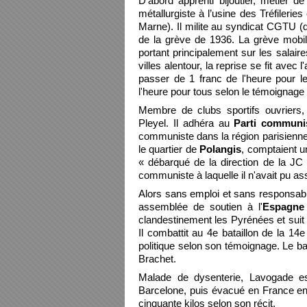
D’abord apprenti bijoutier, métier d
métallurgiste à l’usine des Tréfileri
Marne). Il milite au syndicat CGTU (
de la grève de 1936. La grève mobil
portant principalement sur les salaire
villes alentour, la reprise se fit avec
passer de 1 franc de l'heure pour 
l'heure pour tous selon le témoignage
Membre de clubs sportifs ouvriers
Pleyel. Il adhéra au
Parti commun
communiste dans la région parisienne
le quartier de
Polangis
, comptaient u
« débarqué de la direction de la JC 
communiste à laquelle il n'avait pu as
Alors sans emploi et sans responsabil
assemblée de soutien à l'
Espagne 
clandestinement les Pyrénées et suit u
Il combattit au 4e bataillon de la 14
politique selon son témoignage. Le bat
Brachet.
Malade de dysenterie, Lavogade es
Barcelone, puis évacué en France en 
cinquante kilos selon son récit.