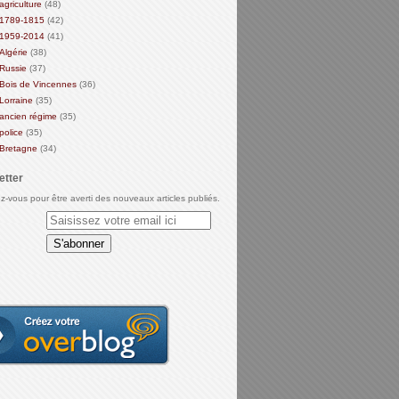
agriculture
(48)
1789-1815
(42)
1959-2014
(41)
Algérie
(38)
Russie
(37)
Bois de Vincennes
(36)
Lorraine
(35)
ancien régime
(35)
police
(35)
Bretagne
(34)
etter
-vous pour être averti des nouveaux articles publiés.