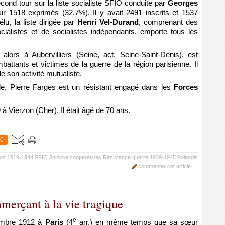
econd tour sur la liste socialiste SFIO conduite par
Georges
our 1518 exprimés (32,7%). Il y avait 2491 inscrits et 1537
élu, la liste dirigée par
Henri Vel-Durand
, comprenant des
cialistes et de socialistes indépendants, emporte tous les
alors à Aubervilliers (Seine, act. Seine-Saint-Denis), est
attants et victimes de la guerre de la région parisienne. Il
e son activité mutualiste.
e, Pierre Farges est un résistant engagé dans les
Forces
 à Vierzon (Cher). Il était âgé de 70 ans.
0
ont
1919-1944
SFIO Joinville
coopératives
Résistance
guerre 1939-1945
Polangis
commenter cet article
…
erçant à la vie tragique
e
embre 1912 à
Paris
(4
arr.) en même temps que sa sœur