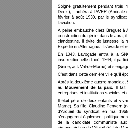
Soigné gratuitement pendant trois m
Denis), il adhéra à l'AVER (Amicale 
février à août 1939, par le syndica
l'aviation.
À peine embauché chez Bréguet à Aube
construction du génie, dans le Jura, il
clandestine. Il évite de justesse la 
Expédié en Allemagne. Il s'évade et r
En 1943, Lavogade entra à la SN
insurrectionnelle d'août 1944, il part
(Seine, act. Val-de-Marne) et s'engag
C’est dans cette dernière ville qu’il 
Après la deuxième guerre mondiale, 
au
Mouvement de la paix
. Il fai
entreprises et institutions sociales e
Il était père de deux enfants et viv
Marne). Sa fille, Claudine Penvern (né
d'Arcueil du syndicat en mai 1968
s’engageront également politiquement
de la candidate communiste aux é
circonscription de Villejuif (Val-de-M