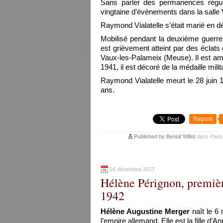
Sans parler des permanences régul
vingtaine d’évènements dans la salle V
Raymond Vialatelle s’était marié en 
Mobilisé pendant la deuxième guerre 
est grièvement atteint par des éclats 
Vaux-les-Palameix (Meuse). Il est am
1941, il est décoré de la médaille milita
Raymond Vialatelle meurt le 28 juin 
ans.
Repost
Published by Benoit Willot
dans
Paris
26 décembre 2017
Hélène Pérignon, premièr
1942
Hélène Augustine Merger
naît le 6
l’empire allemand. Elle est la fille d