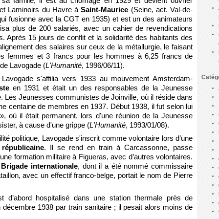
e sa famille, il est au chômage en 1929 et devient ouvrier
es et Laminoirs du Havre à
Saint-Maurice
(Seine, act. Val-de-
qui fusionne avec la CGT en 1935) et est un des animateurs
isa plus de 200 salariés, avec un cahier de revendications
s. Après 15 jours de conflit et la solidarité des habitants des
 l'alignement des salaires sur ceux de la métallurgie, le faisant
les femmes et 3 francs pour les hommes à 6,25 francs de
 de Lavogade (
L'Humanité
, 1996/06/11).
Catég
, Lavogade s'affilia vers 1933 au mouvement Amsterdam-
iste
en 1931 et était un des responsables de la Jeunesse
. Les Jeunesses communistes de Joinville, où il réside dans
ne centaine de membres en 1937. Début 1938, il fut selon lui
», où il était permanent, lors d'une réunion de la Jeunesse
sister, à cause d'une grippe (
L'Humanité
, 1993/01/08).
ité politique, Lavogade s'inscrit comme volontaire lors d’une
républicaine
. Il se rend en train à Carcassonne, passe
ne formation militaire à Figueras, avec d’autres volontaires.
e
Brigade internationale
, dont il a été nommé commissaire
aillon, avec un effectif franco-belge, portait le nom de Pierre
t d’abord hospitalisé dans une station thermale près de
décembre 1938 par train sanitaire ; il pesait alors moins de