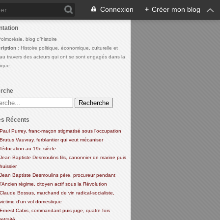
Connexion
+
Créer mon blog
ntation
Polmorésie, blog d’histoire
ription
: Histoire politique, économique, culturelle et
 au travers des acteurs qui ont se sont engagés dans la
lique.
rche
es Récents
Paul Purrey, franc-maçon stigmatisé sous l’occupation
Brutus Vauvray, ferblantier qui veut mécaniser
l’éducation au 19e siècle
Jean Baptiste Desmoulins fils, canonnier de marine puis
huissier
Jean Baptiste Desmoulins père, procureur pendant
l’Ancien régime, citoyen actif sous la Révolution
Claude Bossus, marchand de vin radical-socialiste,
victime d’un vol domestique
Ernest Cabis, commandant puis juge, quatre fois
retraité