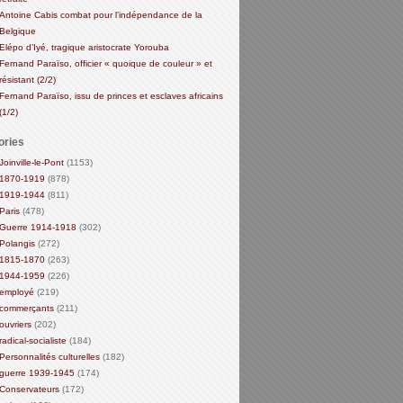
Antoine Cabis combat pour l’indépendance de la
Belgique
Elépo d’Iyé, tragique aristocrate Yorouba
Fernand Paraïso, officier « quoique de couleur » et
résistant (2/2)
Fernand Paraïso, issu de princes et esclaves africains
(1/2)
ories
Joinville-le-Pont
(1153)
1870-1919
(878)
1919-1944
(811)
Paris
(478)
Guerre 1914-1918
(302)
Polangis
(272)
1815-1870
(263)
1944-1959
(226)
employé
(219)
commerçants
(211)
ouvriers
(202)
radical-socialiste
(184)
Personnalités culturelles
(182)
guerre 1939-1945
(174)
Conservateurs
(172)