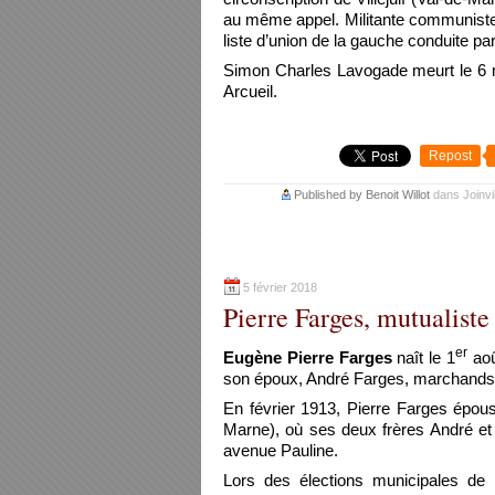
au même appel. Militante communiste e
liste d’union de la gauche conduite par
Simon Charles Lavogade meurt le 6 m
Arcueil.
Repost
Published by Benoit Willot
dans
Joinvi
5 février 2018
Pierre Farges, mutualiste 
er
Eugène Pierre Farges
naît le 1
aoû
son époux, André Farges, marchands d
En février 1913, Pierre Farges épo
Marne), où ses deux frères André et 
avenue Pauline.
Lors des élections municipales de 