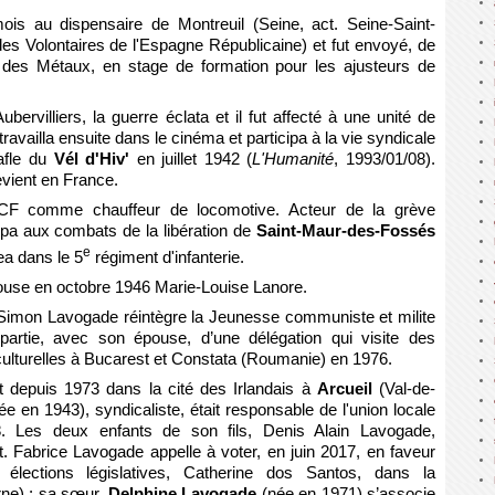
ois au dispensaire de Montreuil (Seine, act. Seine-Saint-
des Volontaires de l'Espagne Républicaine) et fut envoyé, de
t des Métaux, en stage de formation pour les ajusteurs de
rvilliers, la guerre éclata et il fut affecté à une unité de
 travailla ensuite dans le cinéma et participa à la vie syndicale
rafle du
Vél d'Hiv'
en juillet 1942 (
L'Humanité
, 1993/01/08).
evient en France.
CF comme chauffeur de locomotive. Acteur de la grève
icipa aux combats de la libération de
Saint-Maur-des-Fossés
e
ea dans le 5
régiment d'infanterie.
épouse en octobre 1946 Marie-Louise Lanore.
Simon Lavogade réintègre la Jeunesse communiste et milite
t partie, avec son épouse, d’une délégation qui visite des
t culturelles à Bucarest et Constata (Roumanie) en 1976.
ait depuis 1973 dans la cité des Irlandais à
Arcueil
(Val-de-
e en 1943), syndicaliste, était responsable de l'union locale
. Les deux enfants de son fils, Denis Alain Lavogade,
. Fabrice Lavogade appelle à voter, en juin 2017, en faveur
lections législatives, Catherine dos Santos, dans la
arne) ; sa sœur,
Delphine Lavogade
(née en 1971) s’associe