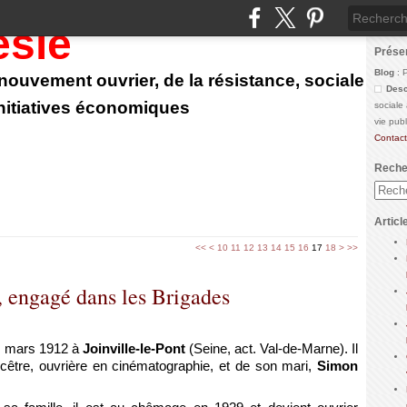
ésie
Prése
Blog
: 
u nouvement ouvrier, de la résistance, sociale
Desc
initiatives économiques
sociale
vie pub
Contact
Reche
Articl
<<
<
10
11
12
13
14
15
16
17
18
>
>>
 engagé dans les Brigades
6 mars 1912 à
Joinville-le-Pont
(Seine, act. Val-de-Marne). Il
incêtre, ouvrière en cinématographie, et de son mari,
Simon