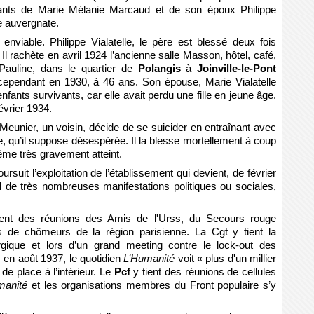
fants de Marie Mélanie Marcaud et de son époux Philippe
e auvergnate.
enviable. Philippe Vialatelle, le père est blessé deux fois
l rachète en avril 1924 l’ancienne salle Masson, hôtel, café,
Pauline, dans le quartier de
Polangis
à
Joinville-le-Pont
 cependant en 1930, à 46 ans. Son épouse, Marie Vialatelle
nfants survivants, car elle avait perdu une fille en jeune âge.
vrier 1934.
Meunier, un voisin, décide de se suicider en entraînant avec
, qu’il suppose désespérée. Il la blesse mortellement à coup
même très gravement atteint.
rsuit l’exploitation de l’établissement qui devient, de février
il de très nombreuses manifestations politiques ou sociales,
ment des réunions des Amis de l'Urss, du Secours rouge
és de chômeurs de la région parisienne. La Cgt y tient la
gique et lors d’un grand meeting contre le lock-out des
en août 1937, le quotidien
L’Humanité
voit « plus d'un millier
de place à l’intérieur. Le
Pcf
y tient des réunions de cellules
manité
et les organisations membres du Front populaire s’y