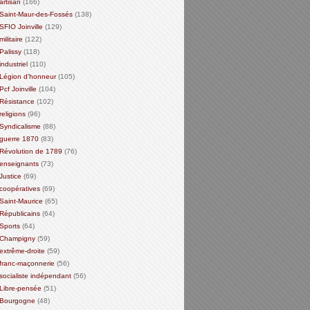
artisan
(166)
Saint-Maur-des-Fossés
(138)
SFIO Joinville
(129)
militaire
(122)
Palissy
(118)
industriel
(110)
Légion d'honneur
(105)
Pcf Joinville
(104)
Résistance
(102)
religions
(96)
Syndicalisme
(88)
guerre 1870
(83)
Révolution de 1789
(76)
enseignants
(73)
Justice
(69)
coopératives
(69)
Saint-Maurice
(65)
Républicains
(64)
Sports
(64)
Champigny
(59)
extrême-droite
(59)
franc-maçonnerie
(56)
socialiste indépendant
(56)
Libre-pensée
(51)
Bourgogne
(48)