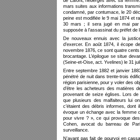
de Lafont, hébergés avec sa femme. I
mars suites aux informations transmi
condamné, par contumace, le 20 décem
peine est modifiée le 9 mai 1874 et ra
30 mars ; il sera jugé en mai par
supposée à l’assassinat du préfet de 
De nouveaux ennuis avec la justice
d’exercer. En août 1874, il écope 
novembre 1876, ce sont quatre cents fr
brocantage. L’épilogue se situe devan
(Seine-et-Oise, act. Yvelines) le 31 jui
Entre septembre 1882 et janvier 1883
pénétré de nuit dans trente-trois édif
région parisienne, pour y voler des o
d’être les acheteurs des matières d
provenant de seize églises. Lors de 
que plusieurs des malfaiteurs lui on
c’étaient des débris informes, dont
évoque un échange avec la femme de L
pour vivre ? », ce qui provoque des 
Cohen, avocat du barreau de Par
surveillance.
N'ayant pas fait de pourvoi en cassa