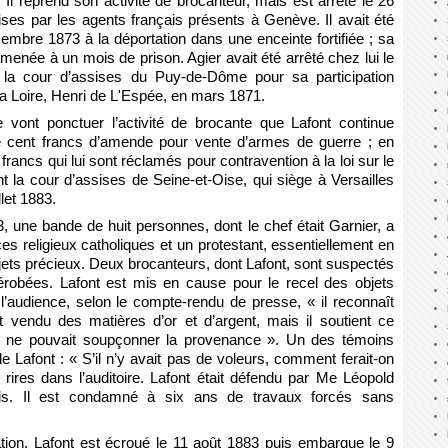
l reprend son activité de brocanteur, mais est arrêté le 26
ses par les agents français présents à Genève. Il avait été
bre 1873 à la déportation dans une enceinte fortifiée ; sa
menée à un mois de prison. Agier avait été arrêté chez lui le
 la cour d’assises du Puy-de-Dôme pour sa participation
la Loire, Henri de L'Espée, en mars 1871.
 vont ponctuer l’activité de brocante que Lafont continue
de cent francs d’amende pour vente d’armes de guerre ; en
ancs qui lui sont réclamés pour contravention à la loi sur le
t la cour d’assises de Seine-et-Oise, qui siège à Versailles
llet 1883.
, une bande de huit personnes, dont le chef était Garnier, a
ices religieux catholiques et un protestant, essentiellement en
bjets précieux. Deux brocanteurs, dont Lafont, sont suspectés
érobées. Lafont est mis en cause pour le recel des objets
l’audience, selon le compte-rendu de presse, « il reconnaît
t vendu des matières d’or et d’argent, mais il soutient ce
 il ne pouvait soupçonner la provenance ». Un des témoins
afont : « S’il n’y avait pas de voleurs, comment ferait-on
rires dans l’auditoire. Lafont était défendu par Me Léopold
is. Il est condamné à six ans de travaux forcés sans
tion, Lafont est écroué le 11 août 1883 puis embarque le 9