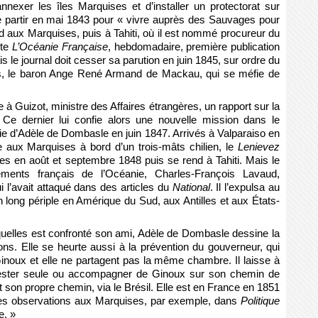
nnexer les îles Marquises et d’installer un protectorat sur
e partir en mai 1843 pour « vivre auprès des Sauvages pour
rd aux Marquises, puis à Tahiti, où il est nommé procureur du
ite
L’Océanie Française
, hebdomadaire, première publication
s le journal doit cesser sa parution en juin 1845, sur ordre du
ies, le baron Ange René Armand de Mackau, qui se méfie de
te à Guizot, ministre des Affaires étrangères, un rapport sur la
. Ce dernier lui confie alors une nouvelle mission dans le
ie d’Adèle de Dombasle en juin 1847. Arrivés à Valparaiso en
e aux Marquises à bord d’un trois-mâts chilien, le
Lenievez
es en août et septembre 1848 puis se rend à Tahiti. Mais le
ments français de l’Océanie, Charles-François Lavaud,
i l’avait attaqué dans des articles du
National
. Il l’expulsa au
n long périple en Amérique du Sud, aux Antilles et aux États-
xquelles est confronté son ami, Adèle de Dombasle dessine la
ons. Elle se heurte aussi à la prévention du gouverneur, qui
Ginoux et elle ne partagent pas la même chambre. Il laisse à
rester seule ou accompagner de Ginoux sur son chemin de
it son propre chemin, via le Brésil. Elle est en France en 1851
ses observations aux Marquises, par exemple, dans
Politique
e. »