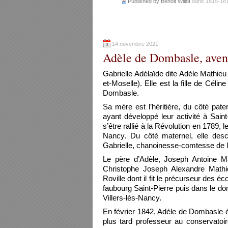
Published by Benoit Willot
dans
1815-18
14 novembre 2021
Adèle de Dombasle, aven
Gabrielle Adélaïde dite Adèle Mathi
et-Moselle). Elle est la fille de Céli
Dombasle.
Sa mère est l’héritière, du côté pate
ayant développé leur activité à Sain
s’être rallié à la Révolution en 1789,
Nancy. Du côté maternel, elle de
Gabrielle, chanoinesse-comtesse de l
Le père d’Adèle, Joseph Antoine Mat
Christophe Joseph Alexandre Mathi
Roville dont il fit le précurseur des é
faubourg Saint-Pierre puis dans le d
Villers-lès-Nancy.
En février 1842, Adèle de Dombasle é
plus tard professeur au conservatoir