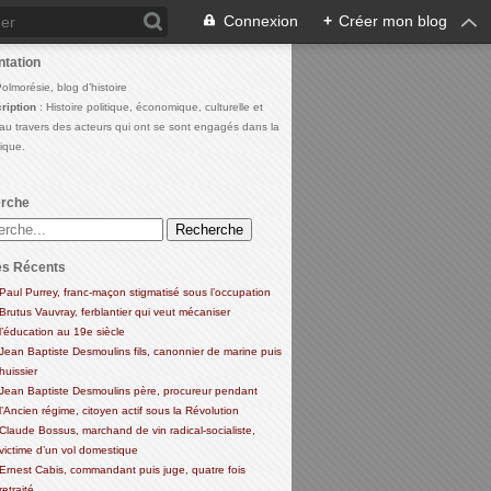
Connexion
+
Créer mon blog
ntation
Polmorésie, blog d’histoire
ription
: Histoire politique, économique, culturelle et
 au travers des acteurs qui ont se sont engagés dans la
lique.
rche
es Récents
Paul Purrey, franc-maçon stigmatisé sous l’occupation
Brutus Vauvray, ferblantier qui veut mécaniser
l’éducation au 19e siècle
Jean Baptiste Desmoulins fils, canonnier de marine puis
huissier
Jean Baptiste Desmoulins père, procureur pendant
l’Ancien régime, citoyen actif sous la Révolution
Claude Bossus, marchand de vin radical-socialiste,
victime d’un vol domestique
Ernest Cabis, commandant puis juge, quatre fois
retraité