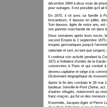
décembre 1864 à deux mois de prison 
pour outrages. Il est possible qu’il ai
En 1870, il vit avec sa famille à Pa
brocanteurs. Il épouse en juillet, d
Son épouse, âgée de seize ans, est 
ses parents marchande de vin dans l
Deux semaines après leurs noces, la 
second Empire le 2 septembre 1870 pu
troupes germaniques jusqu’à l’armist
nationale et sert, en tant que sergent,
Il continua son activité pendant la
1871 à l’initiative d’unités de la Gar
conservées à Paris et qui conduit à 
devenu capitaine et siège à la commis
Dictionnaire biographique du mouveme
Après la fin des combats le 28 mai 18
banlieue Joinville-le-Pont (Seine, act
d’autres réfugiés, notamment au res
franc-maçon, qui fut un des meneurs
Ensemble, Jacques Agier et Pierre Laf