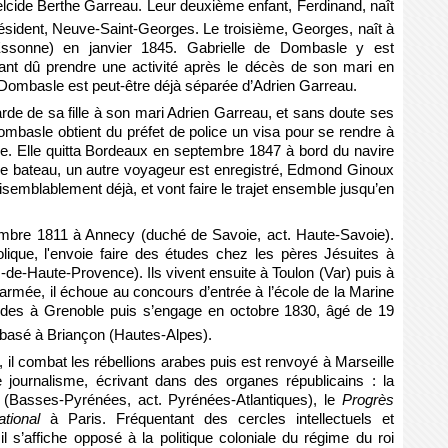
lcide Berthe Garreau. Leur deuxième enfant, Ferdinand, naît
 résident, Neuve-Saint-Georges. Le troisième, Georges, naît à
. Essonne) en janvier 1845. Gabrielle de Dombasle y est
ayant dû prendre une activité après le décès de son mari en
Dombasle est peut-être déjà séparée d’Adrien Garreau.
rde de sa fille à son mari Adrien Garreau, et sans doute ses
basle obtient du préfet de police un visa pour se rendre à
nie. Elle quitta Bordeaux en septembre 1847 à bord du navire
e bateau, un autre voyageur est enregistré, Edmond Ginoux
semblablement déjà, et vont faire le trajet ensemble jusqu’en
bre 1811 à Annecy (duché de Savoie, act. Haute-Savoie).
holique, l'envoie faire des études chez les pères Jésuites à
-de-Haute-Provence). Ils vivent ensuite à Toulon (Var) puis à
armée, il échoue au concours d’entrée à l’école de la Marine
études à Grenoble puis s’engage en octobre 1830, âgé de 19
 basé à Briançon (Hautes-Alpes).
il combat les rébellions arabes puis est renvoyé à Marseille
e journalisme, écrivant dans des organes républicains : la
Basses-Pyrénées, act. Pyrénées-Atlantiques), le
Progrès
tional
à Paris. Fréquentant des cercles intellectuels et
l s’affiche opposé à la politique coloniale du régime du roi