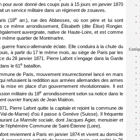
pour avoir donné des coups puis à 15 jours en janvier 1870
t fait un service militaire dans un régiment de zouaves.
e
ris (18
arr.), rue des Abbesses, où son père et lui sont
ans ce même arrondissement, Élisabeth (dite Élise) Rongier.
également auvergnate, native de Haute-Loire, et est comme
e même quartier de Montmartre.
guerre franco-allemande éclate. Elle conduira à la chute du
Catég
is, à partir du 17 le même mois, au siège de Paris par les
ice du 28 janvier 1871. Pierre Lafont s’engage dans la Garde
e
 dans le 61
bataillon.
 Commune de Paris, mouvement insurrectionnel lancé en mars
de qui refusaient la reddition aux armées allemandes des armes
la mise en place d’un gouvernement révolutionnaire. Il est
e
sion militaire du 18
arrondissement selon sa notice dans le
nt ouvrier français
de Jean Maitron.
71, Pierre Lafont quitte la capitale et rejoint la commune de
. Val-de-Marne) d’où il passe à Genève (Suisse). Il fréquente
taurant
La Marmite sociale
, dont Jacques Agier, menuisier et
 de l’éphémère Commune de Saint-Étienne (Loire).
ont reviennent à Paris en janvier 1874 et vivent au domicile