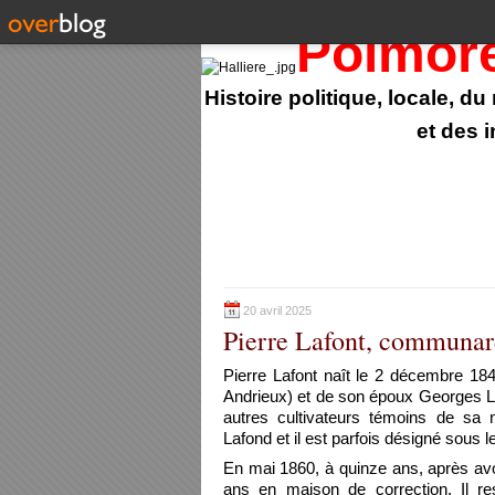
Polmor
Histoire politique, locale, d
et des 
20 avril 2025
Pierre Lafont, communard
Pierre Lafont naît le 2 décembre 184
Andrieux) et de son époux Georges Laf
autres cultivateurs témoins de sa
Lafond et il est parfois désigné sous l
En mai 1860, à quinze ans, après avo
ans en maison de correction. Il re