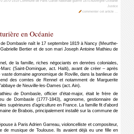
70
1870-1919
Commune de Paris
Garde nationale
guerre 1870
Auvergne
Océanie
Justice
commenter cet article
…
turière en Océanie
eu de Dombasle naît le 17 septembre 1819 à Nancy (Meurthe-
ne Gabrielle Bertier et de son mari Joseph Antoine Mathieu de
rnel, de la famille, riches négociants en denrées coloniales,
t-Marc (Saint-Domingue, act. Haïti), avant de créer – après
 le vaste domaine agronomique de Roville, dans la banlieue de
scend des comtes de Rennel et notamment de Marguerite
’abbaye de Neuville-les-Dames (act. Ain).
hieu de Dombasle, officier d’état-major, était le frère de
eu de Dombasle (1777-1843), agronome, gestionnaire de
coles supérieures d’agriculture en France. La famille fit d’abord
omaine de Brabois, principalement installé sur la commune de
pouse à Paris Adrien Garreau, violoncelliste et compositeur,
e de musique de Toulouse. Ils avaient déjà eu une fille en