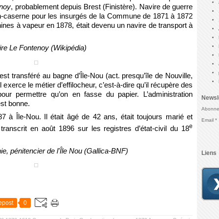
enoy
, probablement depuis Brest (Finistère). Navire de guerre
ton-caserne pour les insurgés de la Commune de 1871 à 1872
ines à vapeur en 1878, était devenu un navire de transport à
re Le Fontenoy (Wikipédia)
st transféré au bagne d’Île-Nou (act. presqu’île de Nouville,
xerce le métier d’effilocheur, c’est-à-dire qu’il récupère des
our permettre qu’on en fasse du papier. L’administration
Newsl
est bonne.
Abonnez
7 à Île-Nou. Il était âgé de 42 ans, était toujours marié et
Email
e
transcrit en août 1896 sur les registres d’état-civil du 18
e, pénitencier de l'Île Nou (Gallica-BNF)
Liens
epost
0