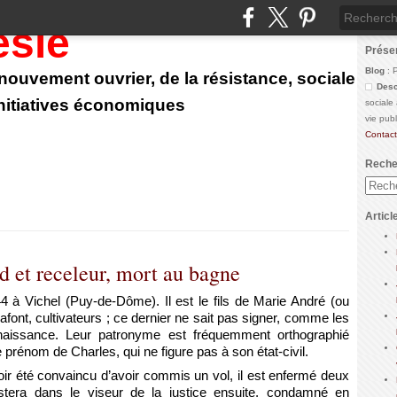
ésie
Prése
Blog
: 
u nouvement ouvrier, de la résistance, sociale
Desc
initiatives économiques
sociale
vie pub
Contact
Reche
Articl
 et receleur, mort au bagne
4 à Vichel (Puy-de-Dôme). Il est le fils de Marie André (ou
ont, cultivateurs ; ce dernier ne sait pas signer, comme les
 naissance. Leur patronyme est fréquemment orthographié
e prénom de Charles, qui ne figure pas à son état-civil.
ir été convaincu d’avoir commis un vol, il est enfermé deux
stera dans le viseur de la justice ensuite, condamné en