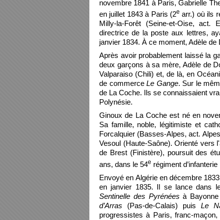
novembre 1841 à Paris, Gabrielle The
e
en juillet 1843 à Paris (2
arr.) où ils
Milly-la-Forêt (Seine-et-Oise, act
directrice de la poste aux lettres, 
janvier 1834. À ce moment, Adèle de 
Après avoir probablement laissé la ga
deux garçons à sa mère, Adèle de Dom
Valparaiso (Chili) et, de là, en Océa
de commerce
Le Gange
. Sur le mêm
de La Coche. Ils se connaissaient vrai
Polynésie.
Ginoux de La Coche est né en novem
Sa famille, noble, légitimiste et cat
Forcalquier (Basses-Alpes, act. Alpes
Vesoul (Haute-Saône). Orienté vers l'
de Brest (Finistère), poursuit des 
e
ans, dans le 54
régiment d’infanterie
Envoyé en Algérie en décembre 1833, 
en janvier 1835. Il se lance dans l
Sentinelle des Pyrénées
à Bayonne (
d’Arras
(Pas-de-Calais) puis
Le Na
progressistes à Paris, franc-maçon, i