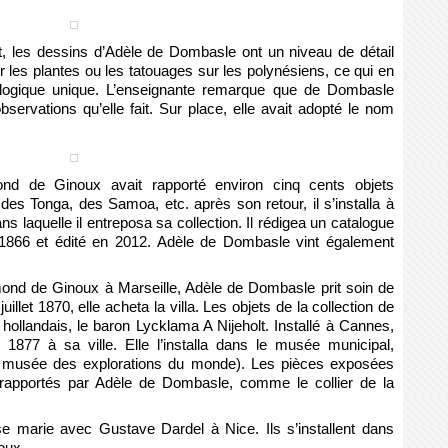
t, les dessins d’Adèle de Dombasle ont un niveau de détail
er les plantes ou les tatouages sur les polynésiens, ce qui en
éologique unique. L’enseignante remarque que de Dombasle
ervations qu’elle fait. Sur place, elle avait adopté le nom
nd de Ginoux avait rapporté environ cinq cents objets
 des Tonga, des Samoa, etc. après son retour, il s’installa à
ans laquelle il entreposa sa collection. Il rédigea un catalogue
 1866 et édité en 2012. Adèle de Dombasle vint également
mond de Ginoux à Marseille, Adèle de Dombasle prit soin de
uillet 1870, elle acheta la villa. Les objets de la collection de
hollandais, le baron Lycklama A Nijeholt. Installé à Cannes,
 1877 à sa ville. Elle l’installa dans le musée municipal,
musée des explorations du monde). Les pièces exposées
rapportés par Adèle de Dombasle, comme le collier de la
 marie avec Gustave Dardel à Nice. Ils s’installent dans