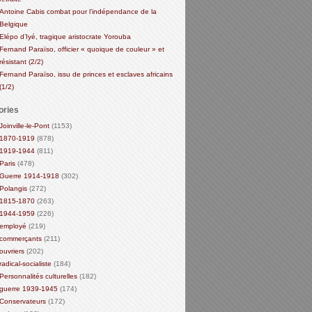
Antoine Cabis combat pour l’indépendance de la
Belgique
Elépo d’Iyé, tragique aristocrate Yorouba
Fernand Paraïso, officier « quoique de couleur » et
résistant (2/2)
Fernand Paraïso, issu de princes et esclaves africains
(1/2)
ories
Joinville-le-Pont
(1153)
1870-1919
(878)
1919-1944
(811)
Paris
(478)
Guerre 1914-1918
(302)
Polangis
(272)
1815-1870
(263)
1944-1959
(226)
employé
(219)
commerçants
(211)
ouvriers
(202)
radical-socialiste
(184)
Personnalités culturelles
(182)
guerre 1939-1945
(174)
Conservateurs
(172)