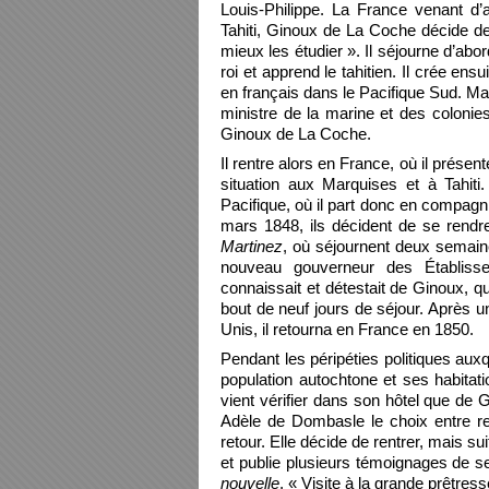
Louis-Philippe. La France venant d’a
Tahiti, Ginoux de La Coche décide d
mieux les étudier ». Il séjourne d’abo
roi et apprend le tahitien. Il crée ensu
en français dans le Pacifique Sud. Mai
ministre de la marine et des colon
Ginoux de La Coche.
Il rentre alors en France, où il présen
situation aux Marquises et à Tahiti
Pacifique, où il part donc en compagn
mars 1848, ils décident de se rendr
Martinez
, où séjournent deux semain
nouveau gouverneur des Établisse
connaissait et détestait de Ginoux, qu
bout de neuf jours de séjour. Après u
Unis, il retourna en France en 1850.
Pendant les péripéties politiques au
population autochtone et ses habitati
vient vérifier dans son hôtel que de 
Adèle de Dombasle le choix entre 
retour. Elle décide de rentrer, mais su
et publie plusieurs témoignages de 
nouvelle
, « Visite à la grande prêtress