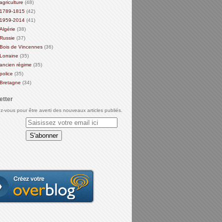
agriculture
(48)
1789-1815
(42)
1959-2014
(41)
Algérie
(38)
Russie
(37)
Bois de Vincennes
(36)
Lorraine
(35)
ancien régime
(35)
police
(35)
Bretagne
(34)
etter
-vous pour être averti des nouveaux articles publiés.