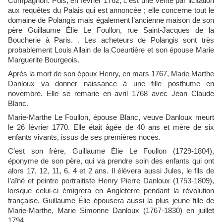
Compagnon. Puis, en février 1762, c’est une vente par licitation
aux requêtes du Palais qui est annoncée ; elle concerne tout le
domaine de Polangis mais également l’ancienne maison de son
père Guillaume Élie Le Foullon, rue Saint-Jacques de la
Boucherie à Paris. . Les acheteurs de Polangis sont très
probablement Louis Allain de la Coeurtière et son épouse Marie
Marguerite Bourgeois.
Après la mort de son époux Henry, en mars 1767, Marie Marthe
Danloux va donner naissance à une fille posthume en
novembre. Elle se remarie en avril 1768 avec Jean Claude
Blanc.
Marie-Marthe Le Foullon, épouse Blanc, veuve Danloux meurt
le 26 février 1770. Elle était âgée de 40 ans et mère de six
enfants vivants, issus de ses premières noces.
C’est son frère, Guillaume Élie Le Foullon (1729-1804),
éponyme de son père, qui va prendre soin des enfants qui ont
alors 17, 12, 11, 6, 4 et 2 ans. Il élèvera aussi Jules, le fils de
l’aîné et peintre portraitiste Henry Pierre Danloux (1753-1809),
lorsque celui-ci émigrera en Angleterre pendant la révolution
française. Guillaume Élie épousera aussi la plus jeune fille de
Marie-Marthe, Marie Simonne Danloux (1767-1830) en juillet
1794.