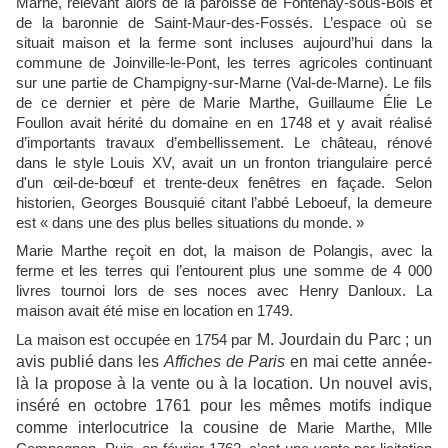
Marne, relevant alors de la paroisse de Fontenay-sous-Bois et
de la baronnie de Saint-Maur-des-Fossés. L’espace où se
situait maison et la ferme sont incluses aujourd’hui dans la
commune de Joinville-le-Pont, les terres agricoles continuant
sur une partie de Champigny-sur-Marne (Val-de-Marne). Le fils
de ce dernier et père de Marie Marthe, Guillaume Élie Le
Foullon avait hérité du domaine en en 1748 et y avait réalisé
d’importants travaux d’embellissement. Le château, rénové
dans le style Louis XV, avait un un fronton triangulaire percé
d'un œil-de-bœuf et trente-deux fenêtres en façade. Selon
historien, Georges Bousquié citant l’abbé Leboeuf, la demeure
est « dans une des plus belles situations du monde. »
Marie Marthe reçoit en dot, la maison de Polangis, avec la
ferme et les terres qui l’entourent plus une somme de 4 000
livres tournoi lors de ses noces avec Henry Danloux. La
maison avait été mise en location en 1749.
M. Jourdain du Parc ; un
La maison est occupée en 1754 par
avis publié dans les
Affiches de Paris
en mai cette année-
là la propose à la vente ou à la location. Un nouvel avis,
inséré en octobre 1761 pour les mêmes motifs indique
comme interlocutrice la cousine de
,
Marie Marthe
Mlle