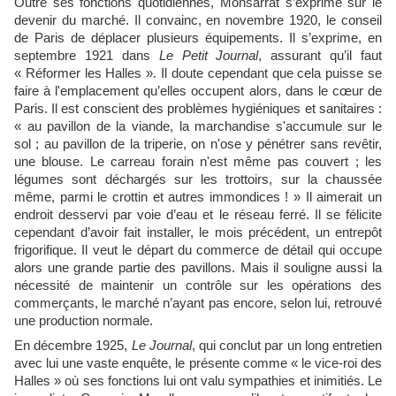
Outre ses fonctions quotidiennes, Monsarrat s’exprime sur le
devenir du marché. Il convainc, en novembre 1920, le conseil
de Paris de déplacer plusieurs équipements. Il s’exprime, en
septembre 1921 dans
Le Petit Journal
, assurant qu’il faut
« Réformer les Halles ». Il doute cependant que cela puisse se
faire à l'emplacement qu’elles occupent alors, dans le cœur de
Paris. Il est conscient des problèmes hygiéniques et sanitaires :
« au pavillon de la viande, la marchandise s'accumule sur le
sol ; au pavillon de la triperie, on n'ose y pénétrer sans revêtir,
une blouse. Le carreau forain n'est même pas couvert ; les
légumes sont déchargés sur les trottoirs, sur la chaussée
même, parmi le crottin et autres immondices ! » Il aimerait un
endroit desservi par voie d’eau et le réseau ferré. Il se félicite
cependant d’avoir fait installer, le mois précédent, un entrepôt
frigorifique. Il veut le départ du commerce de détail qui occupe
alors une grande partie des pavillons. Mais il souligne aussi la
nécessité de maintenir un contrôle sur les opérations des
commerçants, le marché n’ayant pas encore, selon lui, retrouvé
une production normale.
En décembre 1925,
Le Journal
, qui conclut par un long entretien
avec lui une vaste enquête, le présente comme « le vice-roi des
Halles » où ses fonctions lui ont valu sympathies et inimitiés. Le