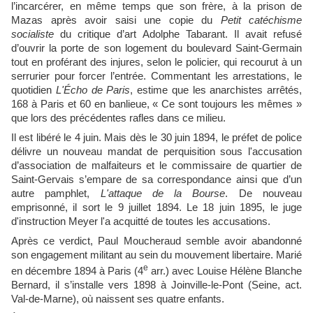
l’incarcérer, en même temps que son frère, à la prison de
Mazas après avoir saisi une copie du
Petit catéchisme
socialiste
du critique d’art Adolphe Tabarant. Il avait refusé
d’ouvrir la porte de son logement du boulevard Saint-Germain
tout en proférant des injures, selon le policier, qui recourut à un
serrurier pour forcer l’entrée. Commentant les arrestations, le
quotidien
L'Écho de Paris
, estime que les anarchistes arrêtés,
168 à Paris et 60 en banlieue, « Ce sont toujours les mêmes »
que lors des précédentes rafles dans ce milieu.
Il est libéré le 4 juin. Mais dès le 30 juin 1894, le préfet de police
délivre un nouveau mandat de perquisition sous l'accusation
d’association de malfaiteurs et le commissaire de quartier de
Saint-Gervais s’empare de sa correspondance ainsi que d’un
autre pamphlet,
L'attaque de la Bourse
. De nouveau
emprisonné, il sort le 9 juillet 1894. Le 18 juin 1895, le juge
d'instruction Meyer l'a acquitté de toutes les accusations.
Après ce verdict, Paul Moucheraud semble avoir abandonné
son engagement militant au sein du mouvement libertaire. Marié
e
en décembre 1894 à Paris (4
arr.) avec Louise Hélène Blanche
Bernard, il s’installe vers 1898 à Joinville-le-Pont (Seine, act.
Val-de-Marne), où naissent ses quatre enfants.