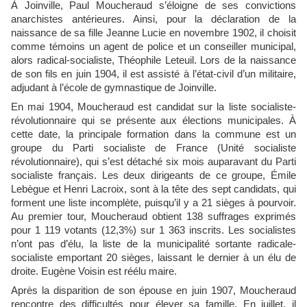
À Joinville, Paul Moucheraud s’éloigne de ses convictions
anarchistes antérieures. Ainsi, pour la déclaration de la
naissance de sa fille Jeanne Lucie en novembre 1902, il choisit
comme témoins un agent de police et un conseiller municipal,
alors radical-socialiste, Théophile Leteuil. Lors de la naissance
de son fils en juin 1904, il est assisté à l’état-civil d’un militaire,
adjudant à l’école de gymnastique de Joinville.
En mai 1904, Moucheraud est candidat sur la liste socialiste-
révolutionnaire qui se présente aux élections municipales. À
cette date, la principale formation dans la commune est un
groupe du Parti socialiste de France (Unité socialiste
révolutionnaire), qui s’est détaché six mois auparavant du Parti
socialiste français. Les deux dirigeants de ce groupe, Émile
Lebègue et Henri Lacroix, sont à la tête des sept candidats, qui
forment une liste incomplète, puisqu’il y a 21 sièges à pourvoir.
Au premier tour, Moucheraud obtient 138 suffrages exprimés
pour 1 119 votants (12,3%) sur 1 363 inscrits. Les socialistes
n’ont pas d’élu, la liste de la municipalité sortante radicale-
socialiste emportant 20 sièges, laissant le dernier à un élu de
droite. Eugène Voisin est réélu maire.
Après la disparition de son épouse en juin 1907, Moucheraud
rencontre des difficultés pour élever sa famille. En juillet, il