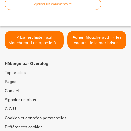
Ajouter un commentaire
< L’anarchiste Paul
Adrien Moucheraud : « les
Moucheraud en appelle à la
vagues de la mer brisent
« justice du peuple » (1/2)
les rochers » (1/2) >
Hébergé par Overblog
Top articles
Pages
Contact
Signaler un abus
C.G.U.
Cookies et données personnelles
Préférences cookies