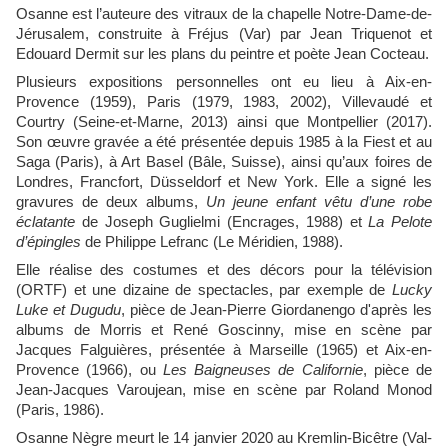
Osanne est l’auteure des vitraux de la chapelle Notre-Dame-de-
Jérusalem, construite à Fréjus (Var) par Jean Triquenot et
Edouard Dermit sur les plans du peintre et poète Jean Cocteau.
Plusieurs expositions personnelles ont eu lieu à Aix-en-
Provence (1959), Paris (1979, 1983, 2002), Villevaudé et
Courtry (Seine-et-Marne, 2013) ainsi que Montpellier (2017).
Son œuvre gravée a été présentée depuis 1985 à la Fiest et au
Saga (Paris), à Art Basel (Bâle, Suisse), ainsi qu’aux foires de
Londres, Francfort, Düsseldorf et New York. Elle a signé les
gravures de deux albums,
Un jeune enfant vêtu d’une robe
éclatante
de Joseph Guglielmi (Encrages, 1988) et
La Pelote
d’épingles
de Philippe Lefranc (Le Méridien, 1988).
Elle réalise des costumes et des décors pour la télévision
(ORTF) et une dizaine de spectacles, par exemple de
Lucky
Luke et Dugudu
, pièce de Jean-Pierre Giordanengo d'après les
albums de Morris et René Goscinny, mise en scène par
Jacques Falguières, présentée à Marseille (1965) et Aix-en-
Provence (1966), ou
Les Baigneuses de Californie
, pièce de
Jean-Jacques Varoujean, mise en scène par Roland Monod
(Paris, 1986).
Osanne Nègre meurt le 14 janvier 2020 au Kremlin-Bicêtre (Val-