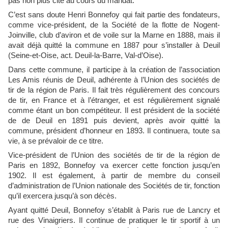
pas non plus cité au cours du mandat.
C’est sans doute Henri Bonnefoy qui fait partie des fondateurs,
comme vice-président, de la Société de la flotte de Nogent-
Joinville, club d’aviron et de voile sur la Marne en 1888, mais il
avait déjà quitté la commune en 1887 pour s’installer à Deuil
(Seine-et-Oise, act. Deuil-la-Barre, Val-d’Oise).
Dans cette commune, il participe à la création de l’association
Les Amis réunis de Deuil, adhérente à l’Union des sociétés de
tir de la région de Paris. Il fait très régulièrement des concours
de tir, en France et à l’étranger, et est régulièrement signalé
comme étant un bon compétiteur. Il est président de la société
de de Deuil en 1891 puis devient, après avoir quitté la
commune, président d’honneur en 1893. Il continuera, toute sa
vie, à se prévaloir de ce titre.
Vice-président de l’Union des sociétés de tir de la région de
Paris en 1892, Bonnefoy va exercer cette fonction jusqu’en
1902. Il est également, à partir de membre du conseil
d’administration de l’Union nationale des Sociétés de tir, fonction
qu’il exercera jusqu’à son décès.
Ayant quitté Deuil, Bonnefoy s’établit à Paris rue de Lancry et
rue des Vinaigriers. Il continue de pratiquer le tir sportif à un