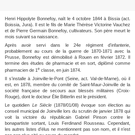
Henri Hippolyte Bonnefoy, naît le 4 octobre 1844 à Bissia (act.
Boissia, Jura). Il est le fils de Marie Thérèse Victorine Vauchez
et de Pierre Germain Bonnefoy, cultivateurs. Son père meurt le
mois suivant sa naissance.
Après avoir servi dans le 24e régiment d'infanterie,
probablement au cours de la guerre de 1870-1871 avec la
Prusse, Bonnefoy est démobilisé à Rouen en février 1872. Il
termine des études de pharmacie et en sort, diplômé comme
e
pharmacien de 1
classe, en juin 1874.
Il s’installe à Joinville-le-Pont (Seine, act. Val-de-Marne), où il
est, en 1878, membre du comité de Saint-Maur-Joinville de la
société française de secours aux blessés militaires (Croix-
Rouge), dont le docteur Élie Bitterlin est le président.
Le quotidien
Le Siècle
(1878/01/08) évoque son élection au
conseil municipal de Joinville lors du scrutin de janvier 1878 qui
voit la victoire du républicain Gabriel Pinson contre le
bonapartiste sortant, Louis Ferdinand Rousseau. Cependant,
les autres listes d’élus ne mentionnent pas son nom, et il n’est