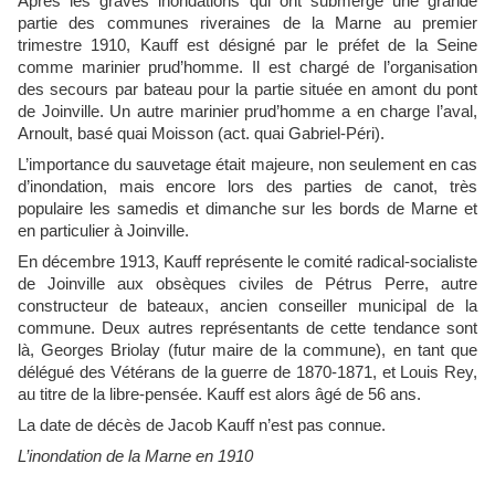
Après les graves inondations qui ont submergé une grande
partie des communes riveraines de la Marne au premier
trimestre 1910, Kauff est désigné par le préfet de la Seine
comme marinier prud’homme. Il est chargé de l’organisation
des secours par bateau pour la partie située en amont du pont
de Joinville. Un autre marinier prud’homme a en charge l’aval,
Arnoult, basé quai Moisson (act. quai Gabriel-Péri).
L’importance du sauvetage était majeure, non seulement en cas
d’inondation, mais encore lors des parties de canot, très
populaire les samedis et dimanche sur les bords de Marne et
en particulier à Joinville.
En décembre 1913, Kauff représente le comité radical-socialiste
de Joinville aux obsèques civiles de Pétrus Perre, autre
constructeur de bateaux, ancien conseiller municipal de la
commune. Deux autres représentants de cette tendance sont
là, Georges Briolay (futur maire de la commune), en tant que
délégué des Vétérans de la guerre de 1870-1871, et Louis Rey,
au titre de la libre-pensée. Kauff est alors âgé de 56 ans.
La date de décès de Jacob Kauff n’est pas connue.
L’inondation de la Marne en 1910