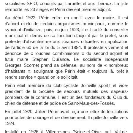
socialistes SFIO, conduits par Laruelle, et aux libéraux. La liste
remporte les 23 sièges et Périn devient premier adjoint.
Au début 1922, Périn entre en conflit avec le maire. Il est
d’abord exclu de certains organismes municipaux, comme le
syndicat d’initiative, puis, en juin 1923, il est radié du conseiller
municipal et démis de sa fonction d’adjoint par le préfet, sous
prétexte d’absentéisme aux séances officielles en application
de l’article 60 de la loi du 5 avril 1884. Il proteste vivement et
dénonce de « louches combinaisons » du second adjoint et
futur maire Stephen Durande. Le socialiste indépendant
Georges Scornet prend sa défense, au nom de « nombreux
d’habitants », soulignant que Périn était « toujours là, prêt à
rendre service » quand on le sollicitait.
Périn était membre du club cycliste Joinville sportif et vice-
président de la Société de secours mutuels des sapeurs-
pompiers de la commune. Il est un des fondateurs du Club du
chien de défense et de police de Saint-Maur-des-Fossés.
En juillet 1920, Julien Périn avait reçu une lettre de félicitations
pour actes de courage et de dévouement. Il quitte Joinville vers
1924.
Installé en 1926 à Villecresnes (Seine-et-Oise, act. Val-de-