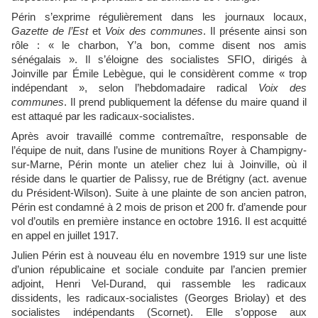
Périn s’exprime régulièrement dans les journaux locaux,
Gazette de l’Est
et
Voix des communes
. Il présente ainsi son
rôle : « le charbon, Y’a bon, comme disent nos amis
sénégalais ». Il s’éloigne des socialistes SFIO, dirigés à
Joinville par Émile Lebègue, qui le considèrent comme « trop
indépendant », selon l’hebdomadaire radical
Voix des
communes
. Il prend publiquement la défense du maire quand il
est attaqué par les radicaux-socialistes.
Après avoir travaillé comme contremaître, responsable de
l’équipe de nuit, dans l’usine de munitions Royer à Champigny-
sur-Marne, Périn monte un atelier chez lui à Joinville, où il
réside dans le quartier de Palissy, rue de Brétigny (act. avenue
du Président-Wilson). Suite à une plainte de son ancien patron,
Périn est condamné à 2 mois de prison et 200 fr. d’amende pour
vol d’outils en première instance en octobre 1916. Il est acquitté
en appel en juillet 1917.
Julien Périn est à nouveau élu en novembre 1919 sur une liste
d’union républicaine et sociale conduite par l’ancien premier
adjoint, Henri Vel-Durand, qui rassemble les radicaux
dissidents, les radicaux-socialistes (Georges Briolay) et des
socialistes indépendants (Scornet). Elle s’oppose aux