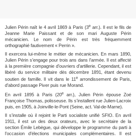
e
Julien Périn naît le 4 avril 1869 à Paris (3
arr.). Il est le fils de
Jeanne Marie Paissant et de son mari Auguste Périn
mécanicien. Le nom de Périn est très fréquemment
orthographié fautivement « Perrin ».
Il exercera lui-même le métier de mécanicien. En mars 1890,
Julien Périn s’engage pour trois ans dans l’armée. Il est affecté
à la première compagnie d’ouvriers d’artillerie. Cependant, il est
libéré du service militaire dès décembre 1891, étant devenu
e
soutien de famille. Il vit dans le 11
arrondissement de Paris,
d’abord passage Piver puis rue Morand.
e
En avril 1895 à Paris (20
arr.), Julien Périn épouse Zoé
Françoise Thomas, polisseuse. Ils s’installent rue Julien-Lacroix
puis, en 1905, à Joinville-le-Pont (Seine, act. Val-de-Marne).
Il s’installe où il rejoint le Parti socialiste unifié SFIO. En avril
1911, il est un des deux orateurs, avec le secrétaire de la
section Émile Lebègue, qui développe le programme du parti à
l’occasion d’élections municipales complémentaires. Il est