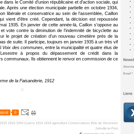
ue dans le Comité d’union républicaine et d’action sociale, qui
ale. Après une élection municipale partielle en octobre 1934,
ion libérale et conservatrice au sein de l’assemblée, Caillon
qui vient d’être créé. Cependant, la décision est repoussée
 mai 1935. En janvier de cette année-là, Caillon s’oppose au
et vote contre la diminution de l’indemnité de bicyclette au
ur le projet de création d’un nouveau cimetière près de la
as de suite. Il participe, toujours en janvier 1935 à un très vif
al
Voix des communes
, entre la municipalité et quatre élus de
et Lesestre à propos du dépassement de crédit dans la
ers communaux. Ils obtiennent le renvoi en commission de ce
Newsl
Abonnez
Email
erme de la Faisanderie, 1912
Liens
epost
0
1919
1919-1944
Guerre 1914-1918
agriculture
Conservateurs
Bois de Vincennes
Joinville-le-Pont
commenter cet article
…