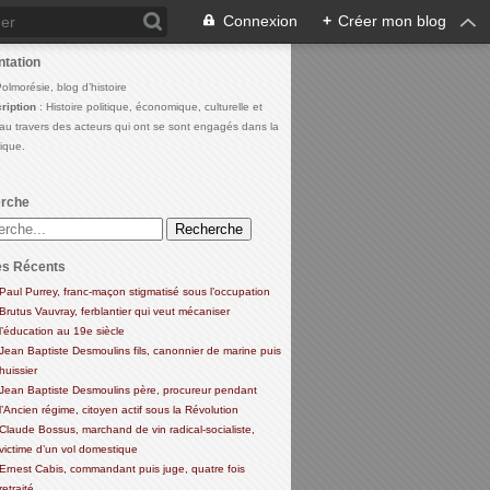
Connexion
+
Créer mon blog
ntation
Polmorésie, blog d’histoire
ription
: Histoire politique, économique, culturelle et
 au travers des acteurs qui ont se sont engagés dans la
lique.
rche
es Récents
Paul Purrey, franc-maçon stigmatisé sous l’occupation
Brutus Vauvray, ferblantier qui veut mécaniser
l’éducation au 19e siècle
Jean Baptiste Desmoulins fils, canonnier de marine puis
huissier
Jean Baptiste Desmoulins père, procureur pendant
l’Ancien régime, citoyen actif sous la Révolution
Claude Bossus, marchand de vin radical-socialiste,
victime d’un vol domestique
Ernest Cabis, commandant puis juge, quatre fois
retraité