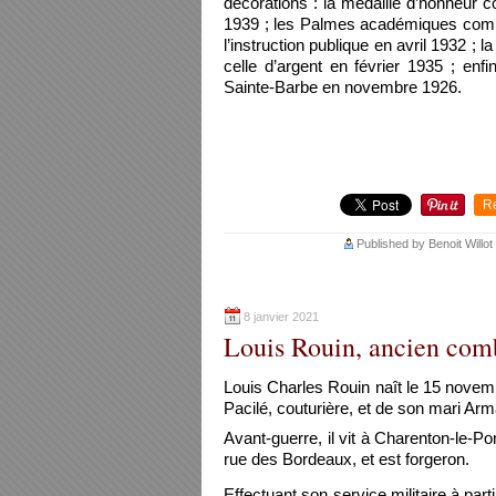
décorations : la médaille d’honneur c
1939 ; les Palmes académiques comme 
l’instruction publique en avril 1932 ; 
celle d’argent en février 1935 ; enfi
Sainte-Barbe en novembre 1926.
R
Published by Benoit Willot
8 janvier 2021
Louis Rouin, ancien comb
Louis Charles Rouin naît le 15 novem
Pacilé, couturière, et de son mari Arm
Avant-guerre, il vit à Charenton-le-
rue des Bordeaux, et est forgeron.
Effectuant son service militaire à par