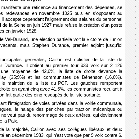
on manifeste une réticence au financement des dépenses, se
des redevances en novembre 1925 puis en s’opposant au
 Il accepte cependant l’alignement des salaires du personnel
 de la Seine en juin 1927 mais refuse la création d’un poste
es en janvier 1928.
el-Durand, une élection partielle voit la victoire de l’union
vacants, mais Stephen Durande, premier adjoint jusqu’ici
nicipales générales, Caillon est colistier de la liste de
par Durande. Il obtient au premier tour 939 voix sur 2 126
 une moyenne de 42,6%, la liste de droite devance la
olay (35;9%) et les communistes de Bénenson (16,0%).
 le maintien de la liste du PCF, Les gauches remportent
a droite en ayant cinq avec 41,6%, les communistes reculant à
 fait partie des cinq rescapés de la liste sortante.
stant l’intégration de voies privées dans la voirie communale,
lègues, le halage des péniches par traction mécanique ou
l ne veut pas du renommage de deux artères, qui deviennent
e la Paix.
de la majorité, Caillon avec ses collègues libéraux et deux
té en décembre 1933, qui n’est voté que par 9 voix contre 6.