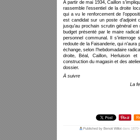
À partir de mai 1934, Caillon s’impliq
rassemble l’essentiel de la droite loc
qui a vu le renforcement de l’opposit
est candidat sur un poste d’adjoint 
jusqu’au prochain scrutin général en
budget présenté par le maire radical 
personnel communal. Il s’interroge s
redoute de la Faisanderie, qui n’aura p
échange, selon l’hebdomadaire radic
droite, Béal, Caillon, Herluison 
construction du magasin et des ateli
dossier.
À suivre
La f
R
Published by Benoit Willot
dans
1870-