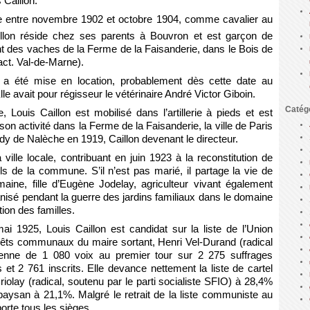
 Caillon.
aire entre novembre 1902 et octobre 1904, comme cavalier au
llon réside chez ses parents à Bouvron et est garçon de
nt des vaches de la Ferme de la Faisanderie, dans le Bois de
act. Val-de-Marne).
 a été mise en location, probablement dès cette date au
le avait pour régisseur le vétérinaire André Victor Giboin.
Catég
 Louis Caillon est mobilisé dans l’artillerie à pieds et est
son activité dans la Ferme de la Faisanderie, la ville de Paris
y de Nalèche en 1919, Caillon devenant le directeur.
a ville locale, contribuant en juin 1923 à la reconstitution de
ls de la commune. S’il n’est pas marié, il partage la vie de
ine, fille d’Eugène Jodelay, agriculteur vivant également
nisé pendant la guerre des jardins familiaux dans le domaine
tion des familles.
i 1925, Louis Caillon est candidat sur la liste de l’Union
érêts communaux du maire sortant, Henri Vel-Durand (radical
oyenne de 1 080 voix au premier tour sur 2 275 suffrages
et 2 761 inscrits. Elle devance nettement la liste de cartel
olay (radical, soutenu par le parti socialiste SFIO) à 28,4%
aysan à 21,1%. Malgré le retrait de la liste communiste au
orte tous les sièges.