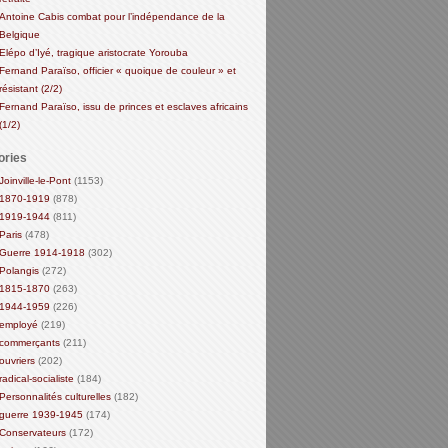
Antoine Cabis combat pour l’indépendance de la
Belgique
Elépo d’Iyé, tragique aristocrate Yorouba
Fernand Paraïso, officier « quoique de couleur » et
résistant (2/2)
Fernand Paraïso, issu de princes et esclaves africains
(1/2)
ories
Joinville-le-Pont
(1153)
1870-1919
(878)
1919-1944
(811)
Paris
(478)
Guerre 1914-1918
(302)
Polangis
(272)
1815-1870
(263)
1944-1959
(226)
employé
(219)
commerçants
(211)
ouvriers
(202)
radical-socialiste
(184)
Personnalités culturelles
(182)
guerre 1939-1945
(174)
Conservateurs
(172)