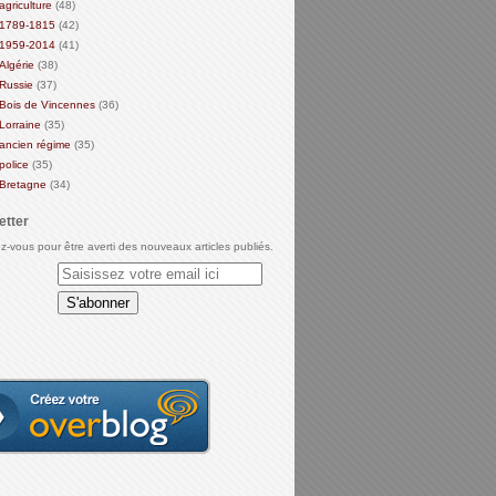
agriculture
(48)
1789-1815
(42)
1959-2014
(41)
Algérie
(38)
Russie
(37)
Bois de Vincennes
(36)
Lorraine
(35)
ancien régime
(35)
police
(35)
Bretagne
(34)
etter
-vous pour être averti des nouveaux articles publiés.