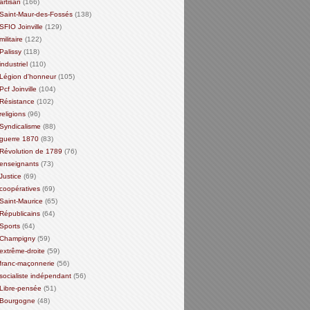
artisan
(166)
Saint-Maur-des-Fossés
(138)
SFIO Joinville
(129)
militaire
(122)
Palissy
(118)
industriel
(110)
Légion d'honneur
(105)
Pcf Joinville
(104)
Résistance
(102)
religions
(96)
Syndicalisme
(88)
guerre 1870
(83)
Révolution de 1789
(76)
enseignants
(73)
Justice
(69)
coopératives
(69)
Saint-Maurice
(65)
Républicains
(64)
Sports
(64)
Champigny
(59)
extrême-droite
(59)
franc-maçonnerie
(56)
socialiste indépendant
(56)
Libre-pensée
(51)
Bourgogne
(48)