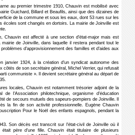
Marne au premier trimestre 1910, Chauvin est mobilisé avec
rie Guichard, Billard et Beaufils, ainsi que des dizaines de
perficie de la commune et sous les eaux, dont 53 rues sur les
 écoles sont changés en dortoirs. La mairie de Joinville est
nte.
, Chauvin est affecté à une section d’état-major mais est
 mairie de Joinville, dans laquelle il restera pendant tout le
es problèmes d’approvisionnement des familles et d’aides aux
 en janvier 1924, à la création d’un syndicat autonome des
ôtés de son secrétaire général, Michel Verrier, qui refusait
arti communiste ». Il devient secrétaire général au départ de
935.
es locales, Chauvin est notamment trésorier adjoint de la
al de l’Association philotechnique, organisme d’éducation
iété de secours mutuels des sapeurs-pompiers de Joinville. Il
rès la fin de son activité professionnelle. Eugène Chauvin
uscription Pour le Noël des enfants espagnols, pendant la
. Son décès est transcrit sur l’état-civil de Joinville où il
était père d’une fille. Chauvin était titulaire de plusieurs