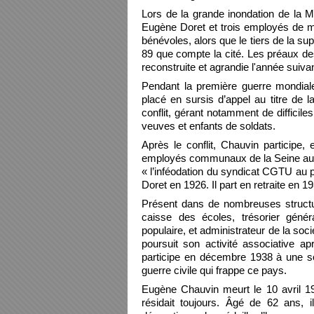
Lors de la grande inondation de la 
Eugène Doret et trois employés de mai
bénévoles, alors que le tiers de la su
89 que compte la cité. Les préaux des
reconstruite et agrandie l'année suiva
Pendant la première guerre mondiale
placé en sursis d’appel au titre de la
conflit, gérant notamment de difficil
veuves et enfants de soldats.
Après le conflit, Chauvin participe,
employés communaux de la Seine aux c
« l’inféodation du syndicat CGTU au p
Doret en 1926. Il part en retraite en 1
Présent dans de nombreuses structur
caisse des écoles, trésorier génér
populaire, et administrateur de la soc
poursuit son activité associative ap
participe en décembre 1938 à une so
guerre civile qui frappe ce pays.
Eugène Chauvin meurt le 10 avril 1943
résidait toujours. Âgé de 62 ans, il 