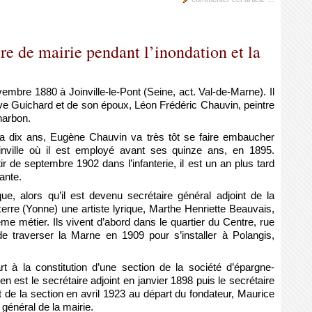
re de mairie pendant l’inondation et la
mbre 1880 à Joinville-le-Pont (Seine, act. Val-de-Marne). Il
ève Guichard et de son époux, Léon Frédéric Chauvin, peintre
harbon.
 a dix ans, Eugène Chauvin va très tôt se faire embaucher
ville où il est employé avant ses quinze ans, en 1895.
tir de septembre 1902 dans l’infanterie, il est un an plus tard
ante.
e, alors qu’il est devenu secrétaire général adjoint de la
erre (Yonne) une artiste lyrique, Marthe Henriette Beauvais,
e métier. Ils vivent d’abord dans le quartier du Centre, rue
e traverser la Marne en 1909 pour s’installer à Polangis,
 à la constitution d’une section de la société d’épargne-
l en est le secrétaire adjoint en janvier 1898 puis le secrétaire
t de la section en avril 1923 au départ du fondateur, Maurice
général de la mairie.