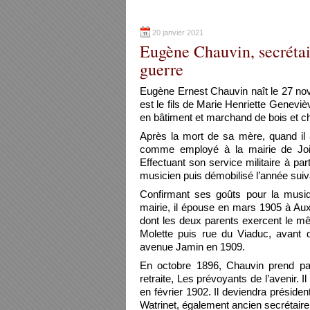
20 janvier 2021
Eugène Chauvin, secrétai
guerre
Eugène Ernest Chauvin naît le 27 nove
est le fils de Marie Henriette Genevi
en bâtiment et marchand de bois et c
Après la mort de sa mère, quand il
comme employé à la mairie de Join
Effectuant son service militaire à par
musicien puis démobilisé l’année suiv
Confirmant ses goûts pour la musiqu
mairie, il épouse en mars 1905 à Aux
dont les deux parents exercent le mêm
Molette puis rue du Viaduc, avant d
avenue Jamin en 1909.
En octobre 1896, Chauvin prend part
retraite, Les prévoyants de l’avenir. I
en février 1902. Il deviendra présiden
Watrinet, également ancien secrétaire 