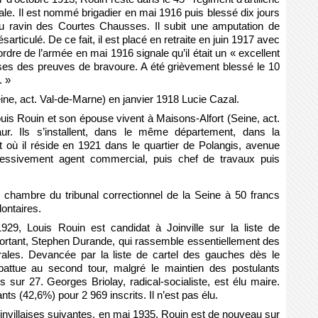
le. Il est nommé brigadier en mai 1916 puis blessé dix jours
 au ravin des Courtes Chausses. Il subit une amputation de
ésarticulé. De ce fait, il est placé en retraite en juin 1917 avec
rdre de l’armée en mai 1916 signale qu’il était un « excellent
ises des preuves de bravoure. A été grièvement blessé le 10
. »
e, act. Val-de-Marne) en janvier 1918 Lucie Cazal.
is Rouin et son épouse vivent à Maisons-Alfort (Seine, act.
ur. Ils s’installent, dans le même département, dans la
 où il réside en 1921 dans le quartier de Polangis, avenue
essivement agent commercial, puis chef de travaux puis
chambre du tribunal correctionnel de la Seine à 50 francs
ontaires.
929, Louis Rouin est candidat à Joinville sur la liste de
sortant, Stephen Durande, qui rassemble essentiellement des
érales. Devancée par la liste de cartel des gauches dès le
t battue au second tour, malgré le maintien des postulants
 sur 27. Georges Briolay, radical-socialiste, est élu maire.
ts (42,6%) pour 2 969 inscrits. Il n’est pas élu.
invillaises suivantes, en mai 1935, Rouin est de nouveau sur