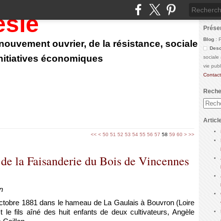
ésie
Prése
Blog
: 
u nouvement ouvrier, de la résistance, sociale
Desc
initiatives économiques
sociale
vie pub
Contact
Reche
Articl
10
20
30
40
70
80
90
100
<<
<
50
51
52
53
54
55
56
57
58
59
60
>
>>
 de la Faisanderie du Bois de Vincennes
n
1 octobre 1881 dans le hameau de La Gaulais à Bouvron (Loire
 est le fils aîné des huit enfants de deux cultivateurs, Angèle