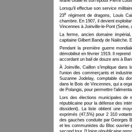
Marie Guillé et son époux Pierre Louis
Lorsqu’il effectue son service milit
e
23
régiment de dragons, Louis Cai
chambre. En 1907, il devient exploita
Vincennes à Joinville-le-Pont (Seine, 
La ferme, ancien domaine impérial,
capitaine Gilbert Bandy de Nalèche. El
Pendant la première guerre mondiale,
démobilisé en février 1919. Il reprend 
accordant un bail de douze ans à Band
À Joinville, Caillon s’implique dans l
l’union des commerçants et industrie
Suzanne Jodelay, comptable du doma
dans le Bois de Vincennes, qui a orga
de Polangis, pour permettre l’alimenta
Lors des élections municipales de ma
républicaine pour la défense des int
dissident). La liste obtient une m
exprimés (47,5%) pour 2 310 votants 
des gauches conduite par Georges Bri
et les communistes du Bloc ouvrier-p
second tour, l’Union républicaine remp