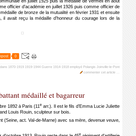
ommunale en juillet 1925 puis la médaille de vermeil en août
officier d’académie en juillet 1926 puis comme officier de
la médaille de bronze de la mutualité en février 1931 et ensuite
n, il avait reçu la médaille d’honneur du courage lors de la
epost
0
dans
1870-1919
1919-1944
Guerre 1914-1918
employé
Polangis
Joinville-le-Pont
commenter cet article
…
attant médaillé et bagarreur
e
bre 1892 à Paris (11
arr.). Il est le fils d’Emma Lucie Juliette
and Louis Rouin, sculpteur sur bois.
Pont (Seine, act. Val-de-Marne) avec sa mère, devenue veuve,
e
tir d’octobre 1913, Rouin reste dans le 45
régiment d’artillerie