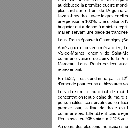
au début de la première guerre mondia
plus tard sur le front de l'Argonne
l’avant-bras droit, avec le gros orteil d
une pension à 100%. Une citation à l’o
brigadier qui a donné à maintes repr
mai en servant une pièce de tranchée
Louis Rouin épouse à Champigny (Sein
Après-guerre, devenu mécanicien, Lou
Val-de-Marne), chemin de Saint-Ma
commune voisine de Joinville-le-Pont
Marceau. Louis Rouin devient succ
représentant.
e
En 1922, il est condamné par la 12
d’amende pour coups et blessures vol
Lors du scrutin municipal de mai 1
concentration républicaine du maire 
personnalités conservatrices ou lib
premier tour, la liste de droite es
communistes. Elle obtient cinq sièges
Rouin avait eu 905 voix sur 2 126 votan
Au cours des élections municipales jo