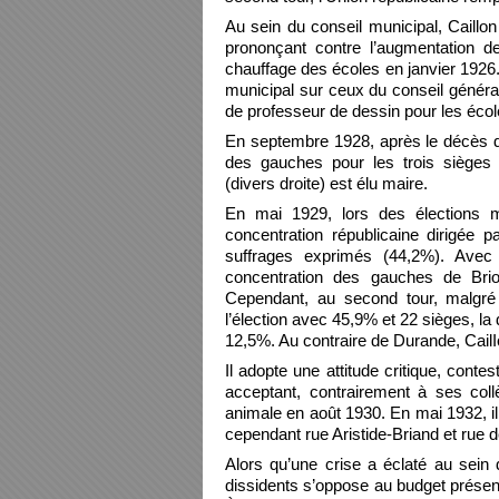
Au sein du conseil municipal, Caill
prononçant contre l’augmentation 
chauffage des écoles en janvier 1926.
municipal sur ceux du conseil général
de professeur de dessin pour les écol
En septembre 1928, après le décès de V
des gauches pour les trois sièges 
(divers droite) est élu maire.
En mai 1929, lors des élections mu
concentration républicaine dirigée 
suffrages exprimés (44,2%). Avec
concentration des gauches de Bri
Cependant, au second tour, malgré
l’élection avec 45,9% et 22 sièges, l
12,5%. Au contraire de Durande, CailIon
Il adopte une attitude critique, conte
acceptant, contrairement à ses col
animale en août 1930. En mai 1932, i
cependant rue Aristide-Briand et rue d
Alors qu’une crise a éclaté au sein 
dissidents s’oppose au budget présen